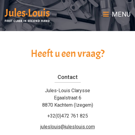
MENU
Heeft u een vraag?
Contact
Jules-Louis Clarysse
Egaalstraat 6
8870 Kachtem (Izegem)
+32(0)472 761 825
juleslouis@juleslouis.com