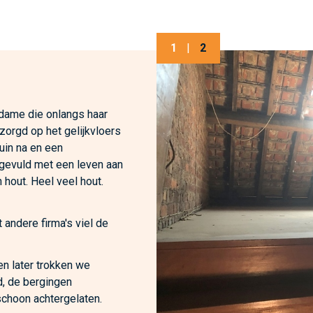
1
|
2
 dame die onlangs haar
zorgd op het gelijkvloers
tuin na en een
 gevuld met een leven aan
 hout. Heel veel hout.
 andere firma's viel de
n later trokken we
d, de bergingen
schoon achtergelaten.