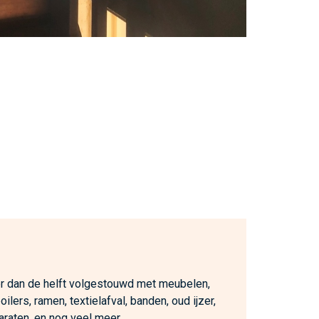
 dan de helft volgestouwd met meubelen,
ilers, ramen, textielafval, banden, oud ijzer,
araten, en nog veel meer.