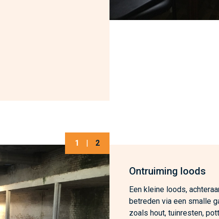
1
|
2
Ontruiming loods
Een kleine loods, achteraa
betreden via een smalle g
zoals hout, tuinresten, po