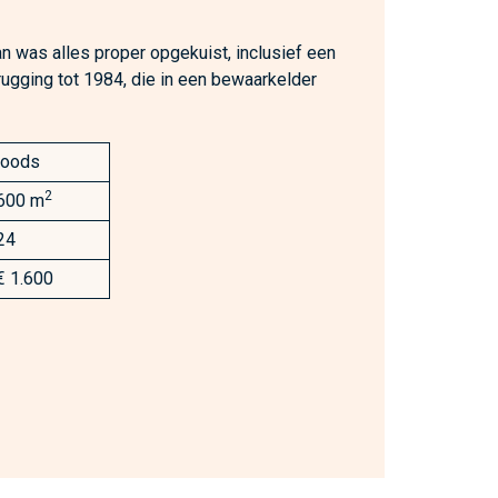
 was alles proper opgekuist, inclusief een
erugging tot 1984, die in een bewaarkelder
loods
2
600 m
24
€ 1.600