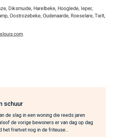
nze
,
Diksmuide
,
Harelbeke
,
Hooglede
,
Ieper
,
amp
,
Oostrozebeke
,
Oudenaarde
,
Roeselare
,
Tielt
,
eslouis.com
.
n schuur
n de slag in een woning die reeds jaren
, alsof de vorige bewoners er van dag op dag
het frietvet nog in de friteuse...