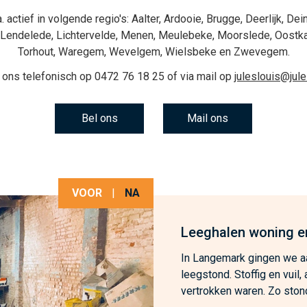
. actief in volgende regio's:
Aalter
,
Ardooie
,
Brugge
,
Deerlijk
,
Dei
Lendelede
,
Lichtervelde
,
Menen
,
Meulebeke
,
Moorslede
,
Oostk
Torhout
,
Waregem
,
Wevelgem
,
Wielsbeke
en
Zwevegem
.
 ons telefonisch op
0472 76 18 25
of via mail op
juleslouis@jul
Bel ons
Mail ons
VOOR
|
NA
Leeghalen woning e
In Langemark gingen we aa
leegstond. Stoffig en vuil
vertrokken waren. Zo stond 