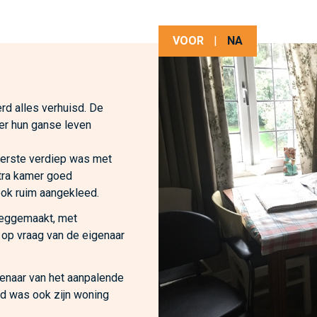
VOOR
|
NA
rd alles verhuisd. De
er hun ganse leven
eerste verdiep was met
tra kamer goed
ok ruim aangekleed.
eeggemaakt, met
 op vraag van de eigenaar
genaar van het aanpalende
jd was ook zijn woning