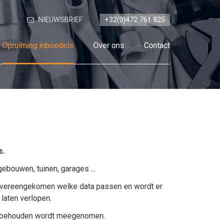
NIEUWSBRIEF
+32(0)472 761 825
Opruiming inboedels
Over ons
Contact
s.
jgebouwen, tuinen, garages ...
t overeengekomen welke data passen en wordt er
 laten verlopen.
te behouden wordt meegenomen.