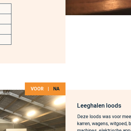
VOOR
|
NA
Leeghalen loods
Deze loods was voor meer
karren, wagens, witgoed, bo
machines, elektrische app