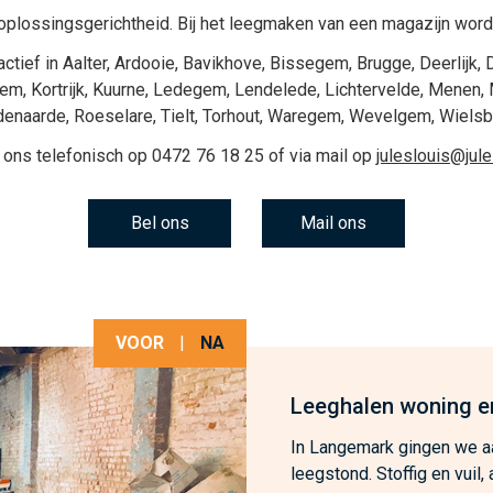
plossingsgerichtheid. Bij het
leegmaken van een magazijn
wordt
actief in
Aalter
,
Ardooie
,
Bavikhove
,
Bissegem
,
Brugge
,
Deerlijk
,
gem
,
Kortrijk
,
Kuurne
,
Ledegem
,
Lendelede
,
Lichtervelde
,
Menen
,
denaarde
,
Roeselare
,
Tielt
,
Torhout
,
Waregem
,
Wevelgem
,
Wiels
 ons telefonisch op
0472 76 18 25
of via mail op
juleslouis@jul
Bel ons
Mail ons
VOOR
|
NA
Leeghalen woning e
In Langemark gingen we aa
leegstond. Stoffig en vuil