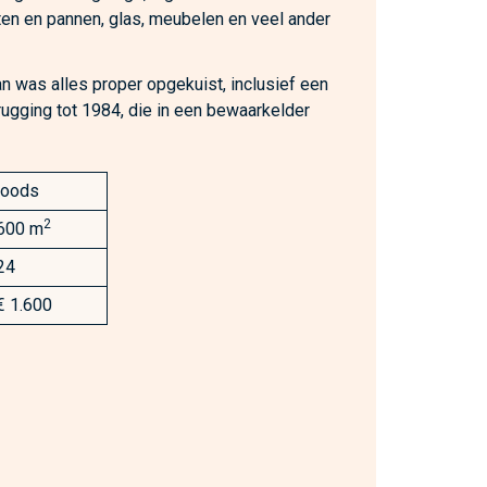
tten en pannen, glas, meubelen en veel ander
 was alles proper opgekuist, inclusief een
erugging tot 1984, die in een bewaarkelder
loods
2
600 m
24
€ 1.600