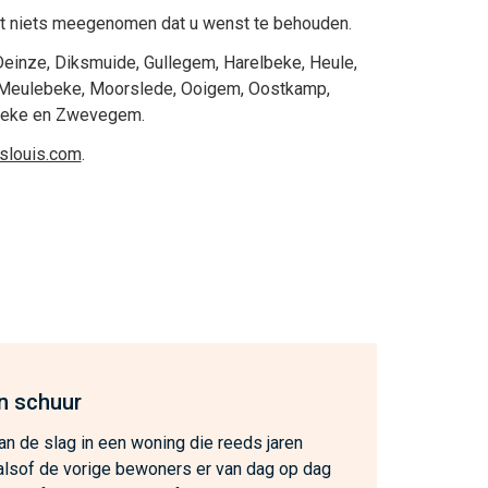
 niets meegenomen dat u wenst te behouden.
Deinze
,
Diksmuide
,
Gullegem
,
Harelbeke
,
Heule
,
Meulebeke
,
Moorslede
,
Ooigem
,
Oostkamp
,
beke
en
Zwevegem
.
eslouis.com
.
n schuur
n de slag in een woning die reeds jaren
, alsof de vorige bewoners er van dag op dag