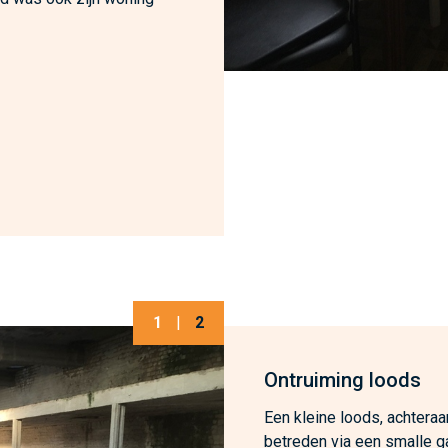
1
|
2
Ontruiming loods
Een kleine loods, achteraa
betreden via een smalle g