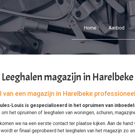
Home
Aanbod
Leeghalen magazijn in Harelbeke
el van een magazijn in Harelbeke professioneel
ules-Louis is gespecialiseerd in het
opruimen van inboedel
n om het
opruimen
of
leeghalen
van
woningen
,
schuren
,
magazijn
komen we na een eerste contact ter plaatse kijken. Aan de hand 
dt er finaal geprobeerd het leeghalen van het magazijn zo snel 