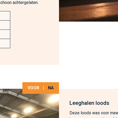
schoon achtergelaten.
VOOR
|
NA
Leeghalen loods
Deze loods was voor meer