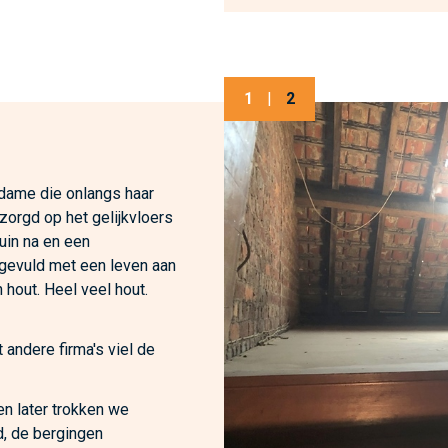
1
|
2
 dame die onlangs haar
zorgd op het gelijkvloers
tuin na en een
 gevuld met een leven aan
 hout. Heel veel hout.
 andere firma's viel de
n later trokken we
d, de bergingen