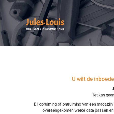
U wilt de inboed
J
Het kan gaa
Bij
opruiming
of
ontruiming van een magazijn
overeengekomen welke data passen en wor