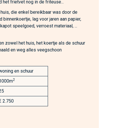
het frietvet nog in de friteuse...
 huis, die enkel bereikbaar was door de
 binnenkoertje, lag voor jaren aan papier,
, kapot speelgoed, verroest materiaal, ...
n zowel het huis, het koertje als de schuur
ehaald en weg alles veegschoon
woning en schuur
2
1000m
25
€ 2.750