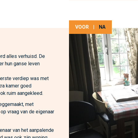
VOOR
|
NA
rd alles verhuisd. De
er hun ganse leven
eerste verdiep was met
tra kamer goed
ok ruim aangekleed.
eeggemaakt, met
 op vraag van de eigenaar
genaar van het aanpalende
jd was ook zijn woning