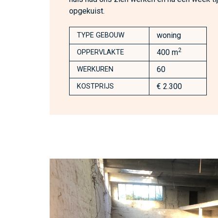
opgekuist.
woning
TYPE GEBOUW
2
400 m
OPPERVLAKTE
60
WERKUREN
€ 2.300
KOSTPRIJS