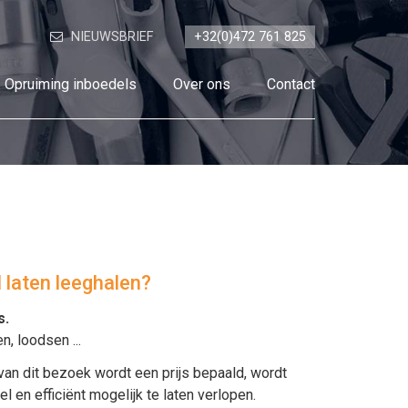
NIEUWSBRIEF
+32(0)472 761 825
Opruiming inboedels
Over ons
Contact
 laten leeghalen?
s
.
en
,
loodsen
...
van dit bezoek wordt een prijs bepaald, wordt
en efficiënt mogelijk te laten verlopen.