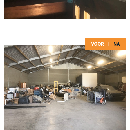
VOOR
|
NA