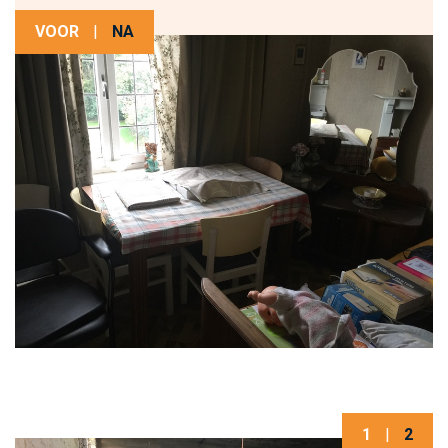
VOOR
|
NA
1
|
2