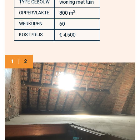
woning met tuin
TYPE GEBOUW
2
800 m
OPPERVLAKTE
60
WERKUREN
€ 4.500
KOSTPRIJS
1
|
2