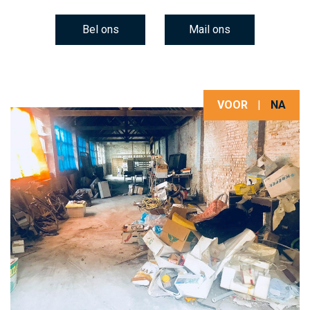
Bel ons
Mail ons
VOOR
|
NA