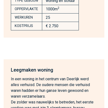
woning en schuur
TYPE GEBOUW
2
1000m
OPPERVLAKTE
25
WERKUREN
€ 2.750
KOSTPRIJS
Leegmaken woning
In een woning in het centrum van Deerlijk werd
alles verhuisd. De oudere mensen die verhuisd
waren hadden er hun ganse leven gewoond en
waren verzamelaars.
De zolder was nauwelijks te betreden, het eerste
verdiep was met zijn 3 slaapkamers, bureau,