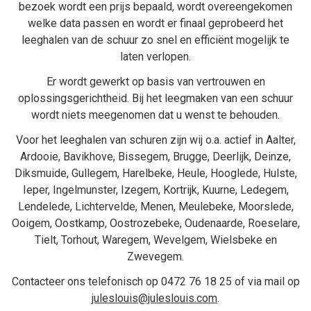
bezoek wordt een prijs bepaald, wordt overeengekomen
welke data passen en wordt er finaal geprobeerd het
leeghalen van de schuur zo snel en efficiënt mogelijk te
laten verlopen.
Er wordt gewerkt op basis van vertrouwen en
oplossingsgerichtheid. Bij het
leegmaken van een schuur
wordt niets meegenomen dat u wenst te behouden.
Voor het leeghalen van schuren zijn wij o.a. actief in
Aalter
,
Ardooie
,
Bavikhove
,
Bissegem
,
Brugge
,
Deerlijk
,
Deinze
,
Diksmuide
,
Gullegem
,
Harelbeke
,
Heule
,
Hooglede
,
Hulste
,
Ieper
,
Ingelmunster
,
Izegem
,
Kortrijk
,
Kuurne
,
Ledegem
,
Lendelede
,
Lichtervelde
,
Menen
,
Meulebeke
,
Moorslede
,
Ooigem
,
Oostkamp
,
Oostrozebeke
,
Oudenaarde
,
Roeselare
,
Tielt
,
Torhout
,
Waregem
,
Wevelgem
,
Wielsbeke
en
Zwevegem
.
Contacteer ons telefonisch op
0472 76 18 25
of via mail op
juleslouis@juleslouis.com
.