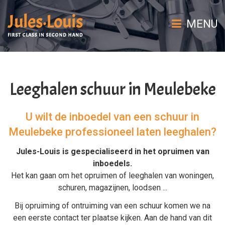
MENU
Leeghalen schuur in Meulebeke
U wilt de inboedel van een schuur in
Meulebeke professioneel laten leeghalen?
Jules-Louis is gespecialiseerd in het
opruimen van
inboedels
.
Het kan gaan om het
opruimen
of
leeghalen
van
woningen
,
schuren
,
magazijnen
,
loodsen
...
Bij
opruiming
of
ontruiming van een schuur
komen we na
een eerste contact ter plaatse kijken. Aan de hand van dit