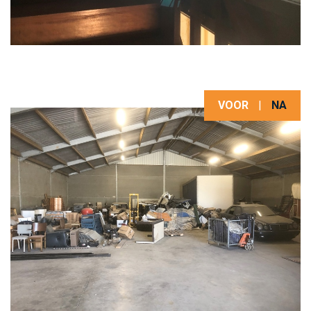
VOOR
|
NA