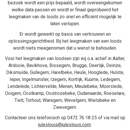
bezoek wordt een prijs bepaald, wordt overeengekomen
welke data passen en wordt er finaal geprobeerd het
leegmaken van de loods zo snel en efficiënt mogelijk te
laten verlopen.
Er wordt gewerkt op basis van vertrouwen en
oplossingsgerichtheid. Bij het
leegmaken van een loods
wordt niets meegenomen dat u wenst te behouden.
Voor het leegmaken van loodsen zijn wij o.a. actief in
Aalter
,
Ardooie
,
Bavikhove
,
Bissegem
,
Brugge
,
Deerlijk
,
Deinze
,
Diksmuide
,
Gullegem
,
Harelbeke
,
Heule
,
Hooglede
,
Hulste
,
Ieper
,
Ingelmunster
,
Izegem
,
Kortrijk
,
Kuurne
,
Ledegem
,
Lendelede
,
Lichtervelde
,
Menen
,
Meulebeke
,
Moorslede
,
Ooigem
,
Oostkamp
,
Oostrozebeke
,
Oudenaarde
,
Roeselare
,
Tielt
,
Torhout
,
Waregem
,
Wevelgem
,
Wielsbeke
en
Zwevegem
.
Contacteer ons telefonisch op
0472 76 18 25
of via mail op
juleslouis@juleslouis.com
.