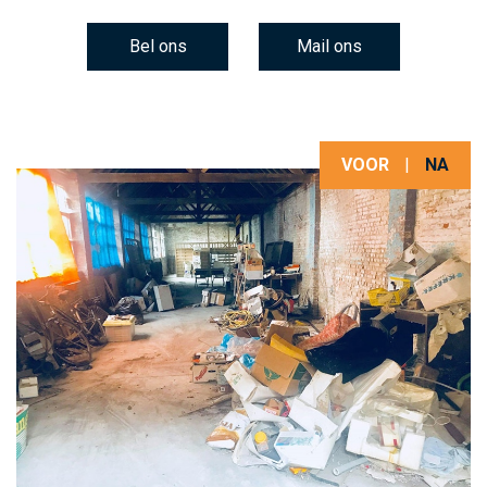
Bel ons
Mail ons
VOOR
|
NA