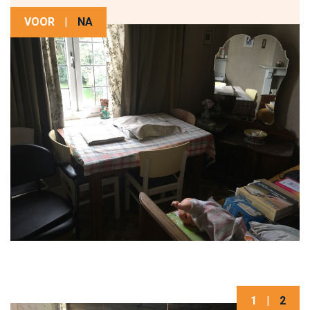
VOOR
|
NA
1
|
2