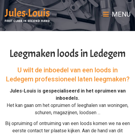
MENU
Leegmaken loods in Ledegem
U wilt de inboedel van een loods in
Ledegem professioneel laten leegmaken?
Jules-Louis is gespecialiseerd in het
opruimen van
inboedels
.
Het kan gaan om het
opruimen
of
leeghalen
van
woningen
,
schuren
,
magazijnen
,
loodsen
...
Bij
opruiming
of
ontruiming van een loods
komen we na een
eerste contact ter plaatse kijken. Aan de hand van dit