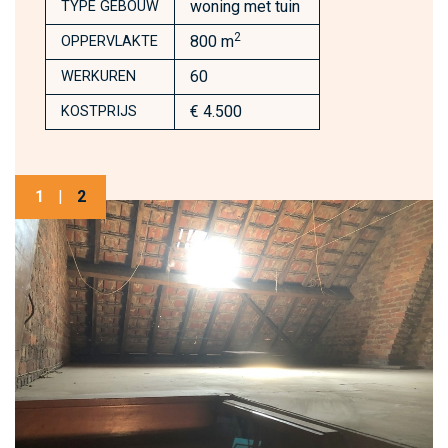
woning met tuin
TYPE GEBOUW
2
800 m
OPPERVLAKTE
60
WERKUREN
€ 4.500
KOSTPRIJS
1
|
2