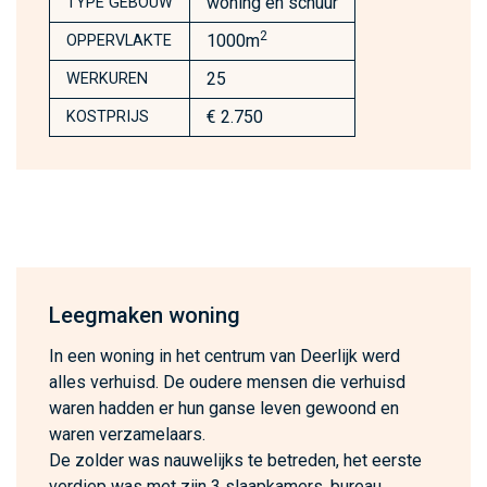
woning en schuur
TYPE GEBOUW
2
1000m
OPPERVLAKTE
25
WERKUREN
€ 2.750
KOSTPRIJS
Leegmaken woning
In een woning in het centrum van Deerlijk werd
alles verhuisd. De oudere mensen die verhuisd
waren hadden er hun ganse leven gewoond en
waren verzamelaars.
De zolder was nauwelijks te betreden, het eerste
verdiep was met zijn 3 slaapkamers, bureau,