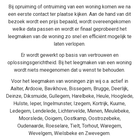
Bij
opruiming
of
ontruiming van een woning
komen we na
een eerste contact ter plaatse kijken. Aan de hand van dit
bezoek wordt een prijs bepaald, wordt overeengekomen
welke data passen en wordt er finaal geprobeerd het
leegmaken van de woning zo snel en efficiënt mogelijk te
laten verlopen.
Er wordt gewerkt op basis van vertrouwen en
oplossingsgerichtheid. Bij het
leegmaken van een woning
wordt niets meegenomen dat u wenst te behouden.
Voor het leegmaken van woningen zijn wij o.a. actief in
Aalter
,
Ardooie
,
Bavikhove
,
Bissegem
,
Brugge
,
Deerlijk
,
Deinze
,
Diksmuide
,
Gullegem
,
Harelbeke
,
Heule
,
Hooglede
,
Hulste
,
Ieper
,
Ingelmunster
,
Izegem
,
Kortrijk
,
Kuurne
,
Ledegem
,
Lendelede
,
Lichtervelde
,
Menen
,
Meulebeke
,
Moorslede
,
Ooigem
,
Oostkamp
,
Oostrozebeke
,
Oudenaarde
,
Roeselare
,
Tielt
,
Torhout
,
Waregem
,
Wevelgem
,
Wielsbeke
en
Zwevegem
.