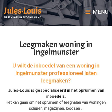
MENU
Leegmaken woning in
Ingelmunster
U wilt de inboedel van een woning in
Ingelmunster professioneel laten
leegmaken?
Jules-Louis is gespecialiseerd in het
opruimen van
inboedels
.
Het kan gaan om het
opruimen
of
leeghalen
van
woningen
,
schuren
,
magazijnen
,
loodsen
...