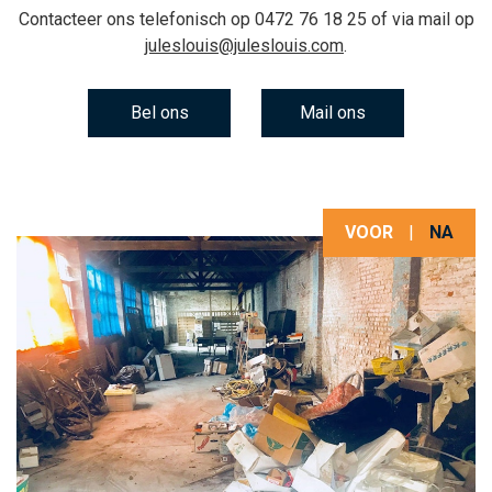
Contacteer ons telefonisch op
0472 76 18 25
of via mail op
juleslouis@juleslouis.com
.
Bel ons
Mail ons
VOOR
|
NA