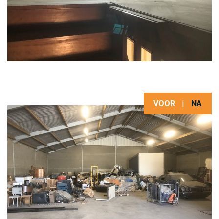
VOOR
|
NA