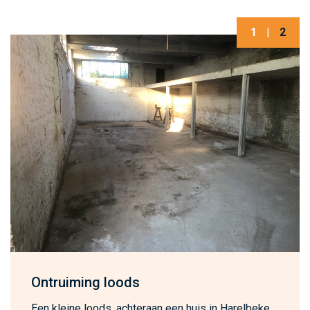
1
|
2
Ontruiming loods
Een kleine loods, achteraan een huis in Harelbeke