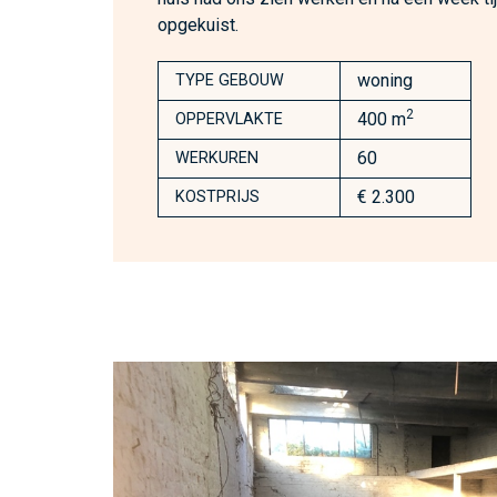
opgekuist.
woning
TYPE GEBOUW
2
400 m
OPPERVLAKTE
60
WERKUREN
€ 2.300
KOSTPRIJS