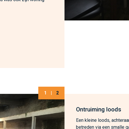
1
|
2
Ontruiming loods
Een kleine loods, achteraa
betreden via een smalle g