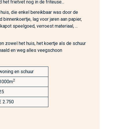
het frietvet nog in de friteuse...
 huis, die enkel bereikbaar was door de
 binnenkoertje, lag voor jaren aan papier,
, kapot speelgoed, verroest materiaal, ...
n zowel het huis, het koertje als de schuur
ehaald en weg alles veegschoon
woning en schuur
2
1000m
25
€ 2.750