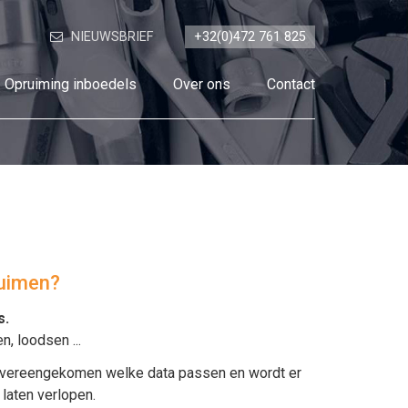
NIEUWSBRIEF
+32(0)472 761 825
Opruiming inboedels
Over ons
Contact
ruimen?
s
.
en
,
loodsen
...
t overeengekomen welke data passen en wordt er
 laten verlopen.