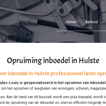
Home
Aanbod
Opruiming inboedel in Hulste
 een inboedel in Hulste professioneel laten op
ules-Louis is gespecialiseerd in het
opruimen van inboedel
n om het opruimen of leeghalen van
woningen
,
schuren
,
magazijn
ijken. Aan de hand van dit bezoek wordt een prijs bepaald, word
rd de opruiming van de inboedel zo snel en efficiënt mogelijk te