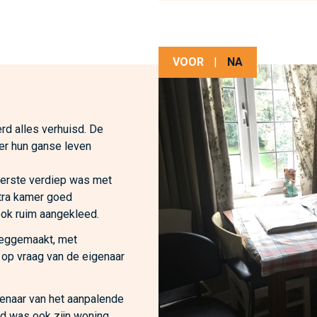
VOOR
|
NA
rd alles verhuisd. De
er hun ganse leven
eerste verdiep was met
tra kamer goed
ok ruim aangekleed.
eeggemaakt, met
 op vraag van de eigenaar
genaar van het aanpalende
jd was ook zijn woning