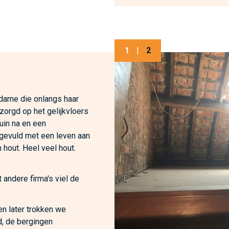
1
|
2
 dame die onlangs haar
zorgd op het gelijkvloers
tuin na en een
 gevuld met een leven aan
 hout. Heel veel hout.
 andere firma's viel de
n later trokken we
d, de bergingen