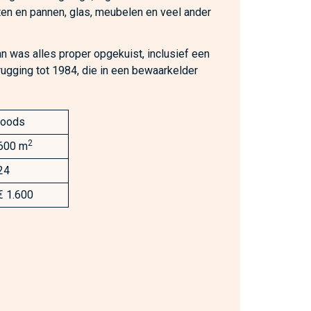
tten en pannen, glas, meubelen en veel ander
 was alles proper opgekuist, inclusief een
erugging tot 1984, die in een bewaarkelder
loods
2
600 m
24
€ 1.600