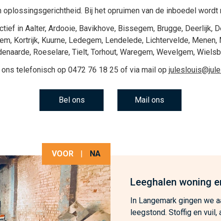
 oplossingsgerichtheid. Bij het
opruimen van de inboedel
wordt 
ctief in
Aalter
,
Ardooie
,
Bavikhove
,
Bissegem
,
Brugge
,
Deerlijk
,
D
gem
,
Kortrijk
,
Kuurne
,
Ledegem
,
Lendelede
,
Lichtervelde
,
Menen
,
denaarde
,
Roeselare
,
Tielt
,
Torhout
,
Waregem
,
Wevelgem
,
Wiels
 ons telefonisch op
0472 76 18 25
of via mail op
juleslouis@jul
Bel ons
Mail ons
VOOR
|
NA
Leeghalen woning e
In Langemark gingen we aa
leegstond. Stoffig en vuil