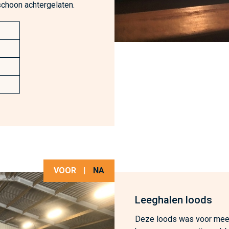
schoon achtergelaten.
VOOR
|
NA
Leeghalen loods
Deze loods was voor meer