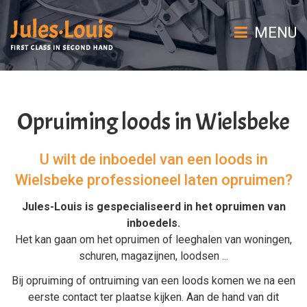
MENU
Opruiming loods in Wielsbeke
U wilt de inboedel van een loods in
Wielsbeke professioneel laten opruimen?
Jules-Louis is gespecialiseerd in het
opruimen van
inboedels
.
Het kan gaan om het
opruimen
of
leeghalen
van
woningen
,
schuren
,
magazijnen
,
loodsen
...
Bij
opruiming
of
ontruiming van een loods
komen we na een
eerste contact ter plaatse kijken. Aan de hand van dit