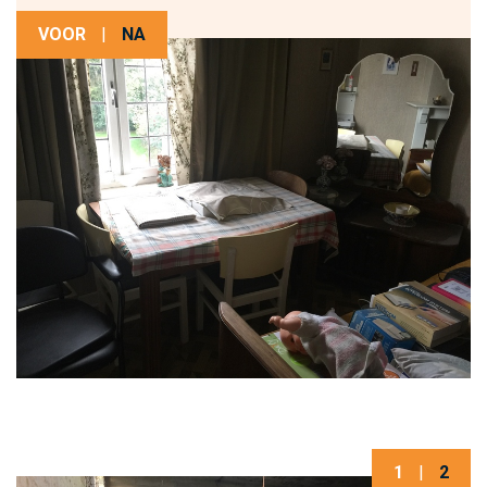
VOOR
|
NA
1
|
2