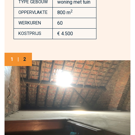
woning met tuin
TYPE GEBOUW
2
800 m
OPPERVLAKTE
60
WERKUREN
€ 4.500
KOSTPRIJS
1
|
2