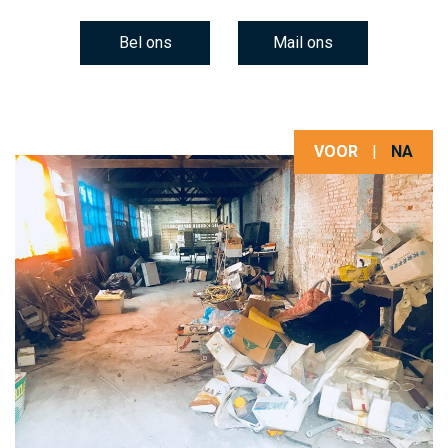
Bel ons
Mail ons
VOOR
|
NA