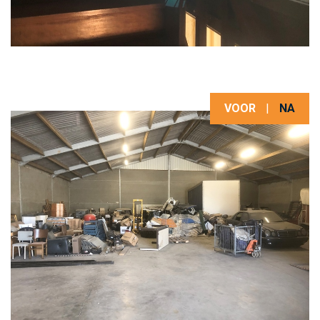
VOOR
|
NA