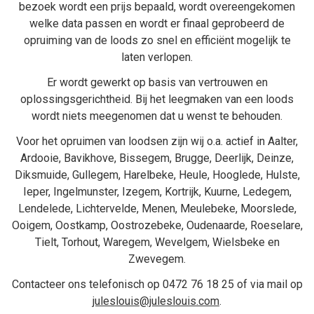
bezoek wordt een prijs bepaald, wordt overeengekomen
welke data passen en wordt er finaal geprobeerd de
opruiming van de loods zo snel en efficiënt mogelijk te
laten verlopen.
Er wordt gewerkt op basis van vertrouwen en
oplossingsgerichtheid. Bij het
leegmaken van een loods
wordt niets meegenomen dat u wenst te behouden.
Voor het opruimen van loodsen zijn wij o.a. actief in
Aalter
,
Ardooie
,
Bavikhove
,
Bissegem
,
Brugge
,
Deerlijk
,
Deinze
,
Diksmuide
,
Gullegem
,
Harelbeke
,
Heule
,
Hooglede
,
Hulste
,
Ieper
,
Ingelmunster
,
Izegem
,
Kortrijk
,
Kuurne
,
Ledegem
,
Lendelede
,
Lichtervelde
,
Menen
,
Meulebeke
,
Moorslede
,
Ooigem
,
Oostkamp
,
Oostrozebeke
,
Oudenaarde
,
Roeselare
,
Tielt
,
Torhout
,
Waregem
,
Wevelgem
,
Wielsbeke
en
Zwevegem
.
Contacteer ons telefonisch op
0472 76 18 25
of via mail op
juleslouis@juleslouis.com
.