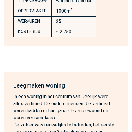
woning en schuur
TYPE GEBOUW
2
1000m
OPPERVLAKTE
25
WERKUREN
€ 2.750
KOSTPRIJS
Leegmaken woning
In een woning in het centrum van Deerlijk werd
alles verhuisd. De oudere mensen die verhuisd
waren hadden er hun ganse leven gewoond en
waren verzamelaars.
De zolder was nauwelijks te betreden, het eerste
verdiep was met zijn 3 slaapkamers, bureau,