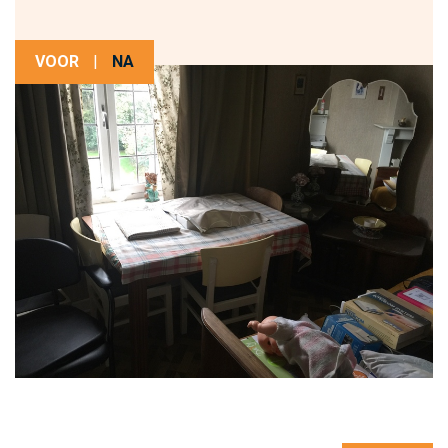
VOOR
|
NA