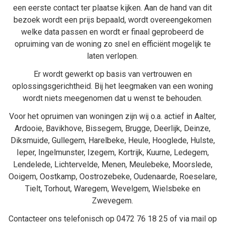
een eerste contact ter plaatse kijken. Aan de hand van dit
bezoek wordt een prijs bepaald, wordt overeengekomen
welke data passen en wordt er finaal geprobeerd de
opruiming van de woning zo snel en efficiënt mogelijk te
laten verlopen.
Er wordt gewerkt op basis van vertrouwen en
oplossingsgerichtheid. Bij het
leegmaken van een woning
wordt niets meegenomen dat u wenst te behouden.
Voor het opruimen van woningen zijn wij o.a. actief in
Aalter
,
Ardooie
,
Bavikhove
,
Bissegem
,
Brugge
,
Deerlijk
,
Deinze
,
Diksmuide
,
Gullegem
,
Harelbeke
,
Heule
,
Hooglede
,
Hulste
,
Ieper
,
Ingelmunster
,
Izegem
,
Kortrijk
,
Kuurne
,
Ledegem
,
Lendelede
,
Lichtervelde
,
Menen
,
Meulebeke
,
Moorslede
,
Ooigem
,
Oostkamp
,
Oostrozebeke
,
Oudenaarde
,
Roeselare
,
Tielt
,
Torhout
,
Waregem
,
Wevelgem
,
Wielsbeke
en
Zwevegem
.
Contacteer ons telefonisch op
0472 76 18 25
of via mail op