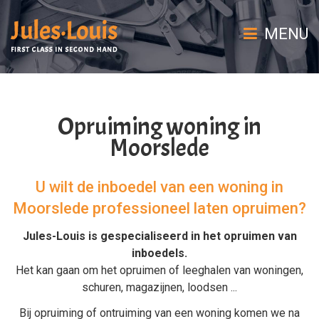
MENU
Opruiming woning in
Moorslede
U wilt de inboedel van een woning in
Moorslede professioneel laten opruimen?
Jules-Louis is gespecialiseerd in het
opruimen van
inboedels
.
Het kan gaan om het
opruimen
of
leeghalen
van
woningen
,
schuren
,
magazijnen
,
loodsen
...
Bij
opruiming
of
ontruiming van een woning
komen we na