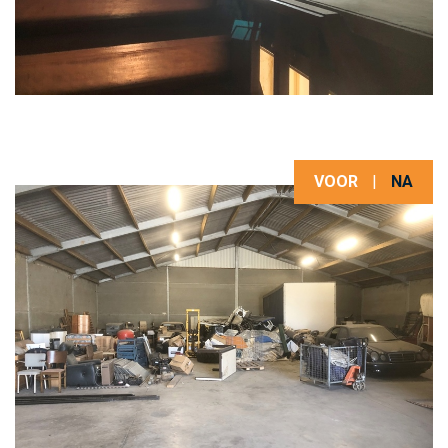
VOOR
|
NA