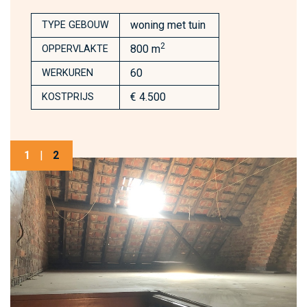
woning met tuin
TYPE GEBOUW
2
800 m
OPPERVLAKTE
60
WERKUREN
€ 4.500
KOSTPRIJS
1
|
2