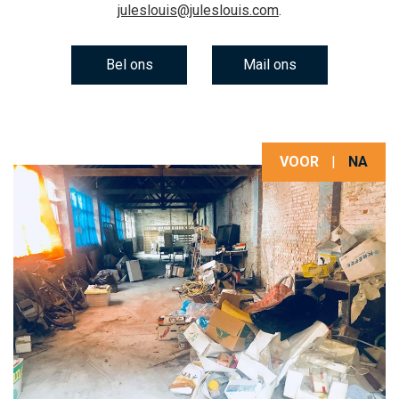
juleslouis@juleslouis.com
.
Bel ons
Mail ons
VOOR
|
NA