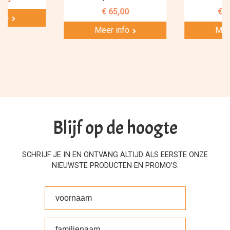
€ 65,00
€ 9
nfo
Meer info
Mee
Blijf op de hoogte
SCHRIJF JE IN EN ONTVANG ALTIJD ALS EERSTE ONZE
NIEUWSTE PRODUCTEN EN PROMO'S.