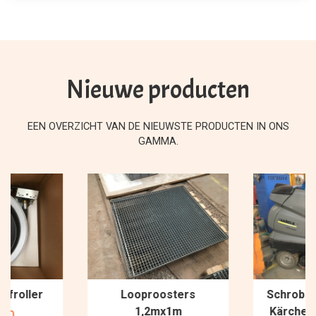
Nieuwe producten
EEN OVERZICHT VAN DE NIEUWSTE PRODUCTEN IN ONS
GAMMA.
afroller
Looproosters
Schrob-/
1,2mx1m
Kärcher
,00