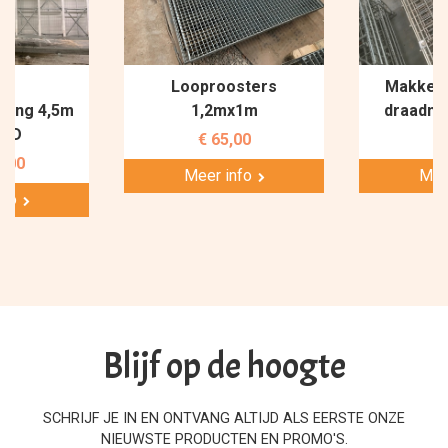
te
Looproosters
Makkelij
lling 4,5m
1,2mx1m
draadne
m D
€ 65,00
€ 
0,00
Meer info
Mee
nfo
Blijf op de hoogte
SCHRIJF JE IN EN ONTVANG ALTIJD ALS EERSTE ONZE
NIEUWSTE PRODUCTEN EN PROMO'S.