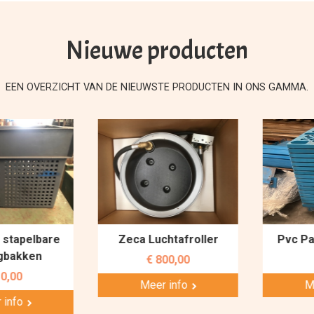
Nieuwe producten
EEN OVERZICHT VAN DE NIEUWSTE PRODUCTEN IN ONS GAMMA.
tapelbare
Zeca Luchtafroller
Pvc Pall
akken
€ 800,00
€
,00
Meer info
Mee
nfo