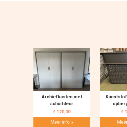
achine
Archiefkasten met
Kunststof s
0/250R
schuifdeur
opbergb
0
€ 120,00
€ 10
Meer info
Meer i