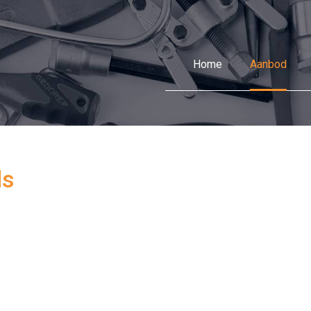
Home
Aanbod
ls