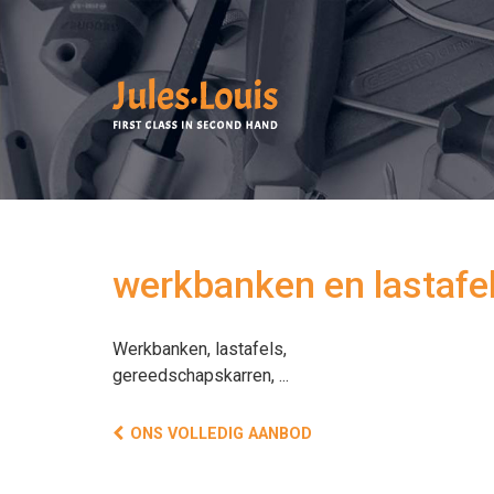
werkbanken en lastafe
Werkbanken, lastafels,
gereedschapskarren, ...
ONS VOLLEDIG AANBOD