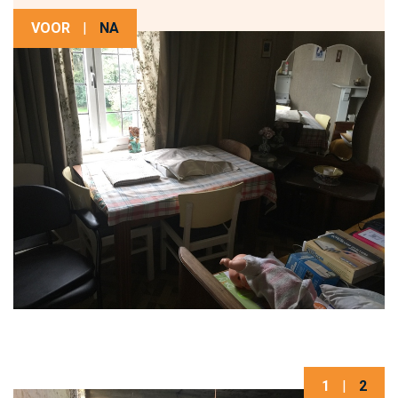
VOOR
|
NA
1
|
2