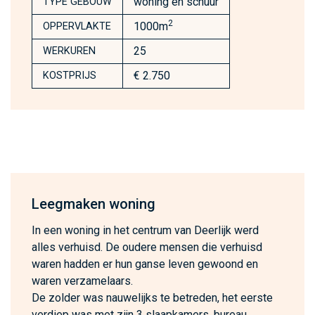
woning en schuur
TYPE GEBOUW
2
1000m
OPPERVLAKTE
25
WERKUREN
€ 2.750
KOSTPRIJS
Leegmaken woning
In een woning in het centrum van Deerlijk werd
alles verhuisd. De oudere mensen die verhuisd
waren hadden er hun ganse leven gewoond en
waren verzamelaars.
De zolder was nauwelijks te betreden, het eerste
verdiep was met zijn 3 slaapkamers, bureau,