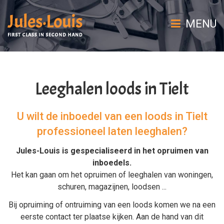
MENU
Leeghalen loods in Tielt
U wilt de inboedel van een loods in Tielt
professioneel laten leeghalen?
Jules-Louis is gespecialiseerd in het
opruimen van
inboedels
.
Het kan gaan om het
opruimen
of
leeghalen
van
woningen
,
schuren
,
magazijnen
,
loodsen
...
Bij
opruiming
of
ontruiming van een loods
komen we na een
eerste contact ter plaatse kijken. Aan de hand van dit