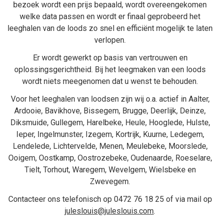
bezoek wordt een prijs bepaald, wordt overeengekomen
welke data passen en wordt er finaal geprobeerd het
leeghalen van de loods zo snel en efficiënt mogelijk te laten
verlopen.
Er wordt gewerkt op basis van vertrouwen en
oplossingsgerichtheid. Bij het
leegmaken van een loods
wordt niets meegenomen dat u wenst te behouden.
Voor het leeghalen van loodsen zijn wij o.a. actief in
Aalter
,
Ardooie
,
Bavikhove
,
Bissegem
,
Brugge
,
Deerlijk
,
Deinze
,
Diksmuide
,
Gullegem
,
Harelbeke
,
Heule
,
Hooglede
,
Hulste
,
Ieper
,
Ingelmunster
,
Izegem
,
Kortrijk
,
Kuurne
,
Ledegem
,
Lendelede
,
Lichtervelde
,
Menen
,
Meulebeke
,
Moorslede
,
Ooigem
,
Oostkamp
,
Oostrozebeke
,
Oudenaarde
,
Roeselare
,
Tielt
,
Torhout
,
Waregem
,
Wevelgem
,
Wielsbeke
en
Zwevegem
.
Contacteer ons telefonisch op
0472 76 18 25
of via mail op
juleslouis@juleslouis.com
.