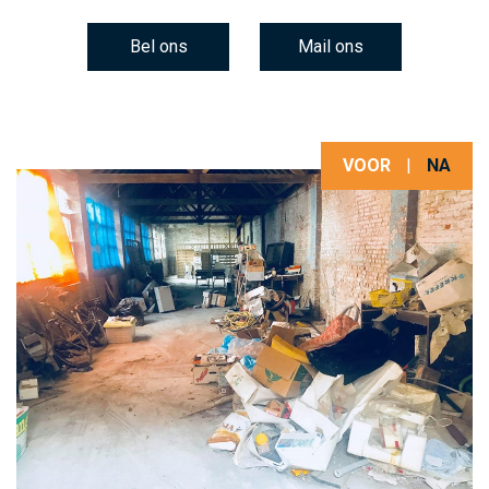
Bel ons
Mail ons
VOOR
|
NA