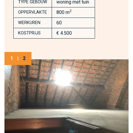
woning met tuin
TYPE GEBOUW
2
800 m
OPPERVLAKTE
60
WERKUREN
€ 4.500
KOSTPRIJS
1
|
2