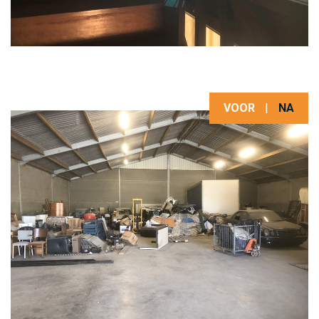
VOOR
|
NA