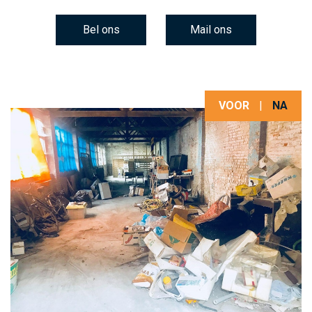
Bel ons
Mail ons
VOOR
|
NA