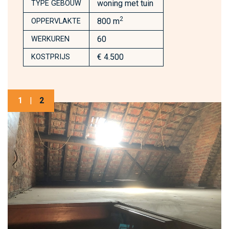
woning met tuin
TYPE GEBOUW
2
800 m
OPPERVLAKTE
60
WERKUREN
€ 4.500
KOSTPRIJS
1
|
2