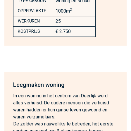
woning en schuur
TYPE GEBOUW
2
1000m
OPPERVLAKTE
25
WERKUREN
€ 2.750
KOSTPRIJS
Leegmaken woning
In een woning in het centrum van Deerlijk werd
alles verhuisd. De oudere mensen die verhuisd
waren hadden er hun ganse leven gewoond en
waren verzamelaars.
De zolder was nauwelijks te betreden, het eerste
verdiep was met zijn 3 slaapkamers, bureau,