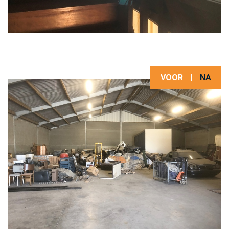
VOOR
|
NA