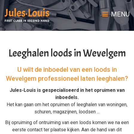
MENU
Leeghalen loods in Wevelgem
U wilt de inboedel van een loods in
Wevelgem professioneel laten leeghalen?
Jules-Louis is gespecialiseerd in het
opruimen van
inboedels
.
Het kan gaan om het
opruimen
of
leeghalen
van
woningen
,
schuren
,
magazijnen
,
loodsen
...
Bij
opruiming
of
ontruiming van een loods
komen we na een
eerste contact ter plaatse kijken. Aan de hand van dit