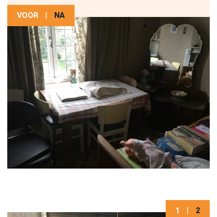
VOOR
|
NA
1
|
2