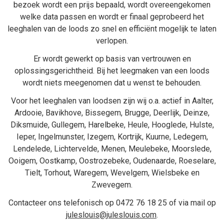
bezoek wordt een prijs bepaald, wordt overeengekomen
welke data passen en wordt er finaal geprobeerd het
leeghalen van de loods zo snel en efficiënt mogelijk te laten
verlopen.
Er wordt gewerkt op basis van vertrouwen en
oplossingsgerichtheid. Bij het
leegmaken van een loods
wordt niets meegenomen dat u wenst te behouden.
Voor het leeghalen van loodsen zijn wij o.a. actief in
Aalter
,
Ardooie
,
Bavikhove
,
Bissegem
,
Brugge
,
Deerlijk
,
Deinze
,
Diksmuide
,
Gullegem
,
Harelbeke
,
Heule
,
Hooglede
,
Hulste
,
Ieper
,
Ingelmunster
,
Izegem
,
Kortrijk
,
Kuurne
,
Ledegem
,
Lendelede
,
Lichtervelde
,
Menen
,
Meulebeke
,
Moorslede
,
Ooigem
,
Oostkamp
,
Oostrozebeke
,
Oudenaarde
,
Roeselare
,
Tielt
,
Torhout
,
Waregem
,
Wevelgem
,
Wielsbeke
en
Zwevegem
.
Contacteer ons telefonisch op
0472 76 18 25
of via mail op
juleslouis@juleslouis.com
.