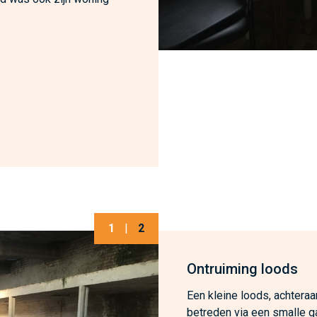
1
|
2
Ontruiming loods
Een kleine loods, achteraa
betreden via een smalle g