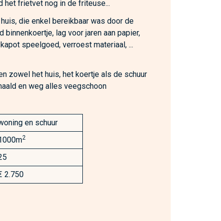
het frietvet nog in de friteuse...
 huis, die enkel bereikbaar was door de
 binnenkoertje, lag voor jaren aan papier,
, kapot speelgoed, verroest materiaal, ...
n zowel het huis, het koertje als de schuur
ehaald en weg alles veegschoon
woning en schuur
2
1000m
25
€ 2.750