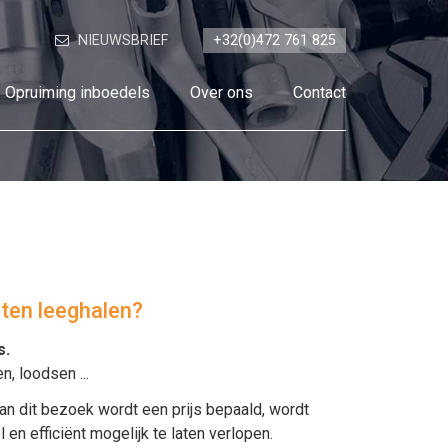
NIEUWSBRIEF
+32(0)472 761 825
Opruiming inboedels
Over ons
Contact
aten leeghalen?
s
.
en
,
loodsen
...
an dit bezoek wordt een prijs bepaald, wordt
n efficiënt mogelijk te laten verlopen.