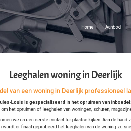
Home
Aanbod
Leeghalen woning in Deerlijk
edel van een woning in Deerlijk professioneel l
ules-Louis is gespecialiseerd in het
opruimen van inboedel
n om het
opruimen
of
leeghalen
van
woningen
,
schuren
,
magazijn
omen we na een eerste contact ter plaatse kijken. Aan de hand v
rdt er finaal geprobeerd het leeghalen van de woning zo snel e