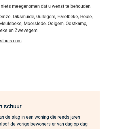
 niets meegenomen dat u wenst te behouden.
einze
,
Diksmuide
,
Gullegem
,
Harelbeke
,
Heule
,
Meulebeke
,
Moorslede
,
Ooigem
,
Oostkamp
,
beke
en
Zwevegem
.
eslouis.com
.
n schuur
n de slag in een woning die reeds jaren
, alsof de vorige bewoners er van dag op dag