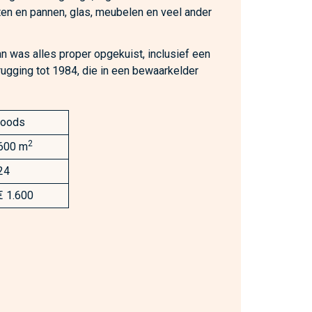
tten en pannen, glas, meubelen en veel ander
 was alles proper opgekuist, inclusief een
erugging tot 1984, die in een bewaarkelder
loods
2
600 m
24
€ 1.600