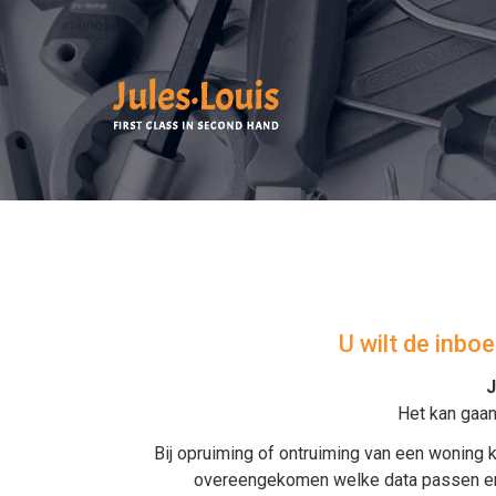
U wilt de inbo
J
Het kan gaa
Bij
opruiming
of
ontruiming van een woning
k
overeengekomen welke data passen en wo