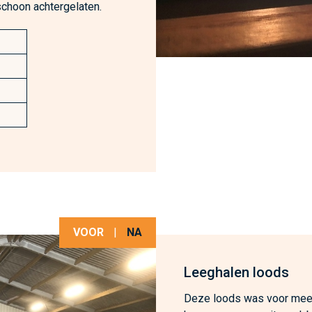
schoon achtergelaten.
VOOR
|
NA
Leeghalen loods
Deze loods was voor meer