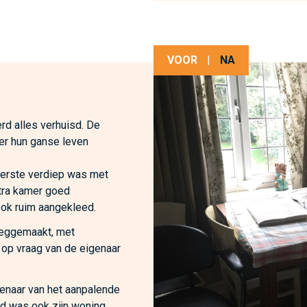
VOOR
|
NA
rd alles verhuisd. De
er hun ganse leven
eerste verdiep was met
tra kamer goed
ok ruim aangekleed.
eeggemaakt, met
 op vraag van de eigenaar
genaar van het aanpalende
jd was ook zijn woning