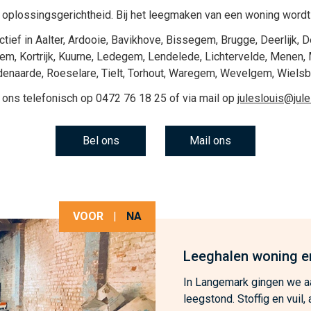
oplossingsgerichtheid. Bij het
leegmaken van een woning
wordt
ctief in
Aalter
,
Ardooie
,
Bavikhove
,
Bissegem
,
Brugge
,
Deerlijk
,
D
gem
,
Kortrijk
,
Kuurne
,
Ledegem
,
Lendelede
,
Lichtervelde
,
Menen
,
denaarde
,
Roeselare
,
Tielt
,
Torhout
,
Waregem
,
Wevelgem
,
Wiels
 ons telefonisch op
0472 76 18 25
of via mail op
juleslouis@jul
Bel ons
Mail ons
VOOR
|
NA
Leeghalen woning e
In Langemark gingen we aa
leegstond. Stoffig en vuil