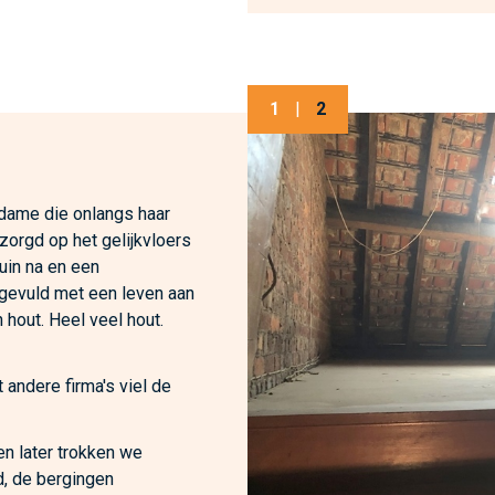
1
|
2
 dame die onlangs haar
zorgd op het gelijkvloers
tuin na en een
 gevuld met een leven aan
 hout. Heel veel hout.
 andere firma's viel de
n later trokken we
d, de bergingen