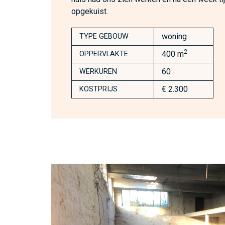
opgekuist.
woning
TYPE GEBOUW
2
400 m
OPPERVLAKTE
60
WERKUREN
€ 2.300
KOSTPRIJS