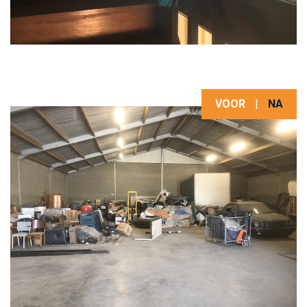
VOOR
|
NA