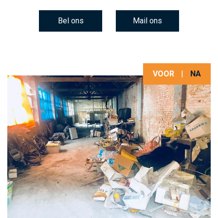
Bel ons
Mail ons
VOOR
|
NA