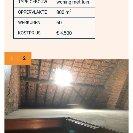
woning met tuin
TYPE GEBOUW
2
800 m
OPPERVLAKTE
60
WERKUREN
€ 4.500
KOSTPRIJS
1
|
2