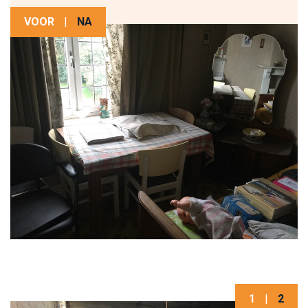
VOOR
|
NA
1
|
2