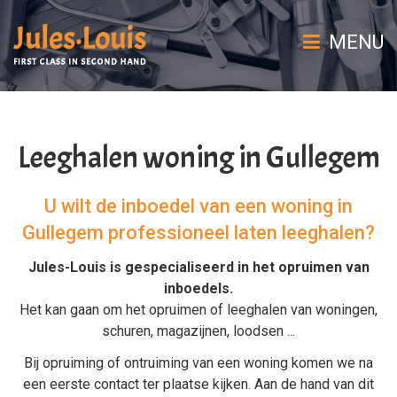
MENU
Leeghalen woning in Gullegem
U wilt de inboedel van een woning in
Gullegem professioneel laten leeghalen?
Jules-Louis is gespecialiseerd in het
opruimen van
inboedels
.
Het kan gaan om het
opruimen
of
leeghalen
van
woningen
,
schuren
,
magazijnen
,
loodsen
...
Bij
opruiming
of
ontruiming van een woning
komen we na
een eerste contact ter plaatse kijken. Aan de hand van dit