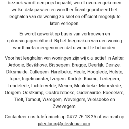
bezoek wordt een prijs bepaald, wordt overeengekomen
welke data passen en wordt er finaal geprobeerd het
leeghalen van de woning zo snel en efficiënt mogelijk te
laten verlopen.
Er wordt gewerkt op basis van vertrouwen en
oplossingsgerichtheid. Bij het
leegmaken van een woning
wordt niets meegenomen dat u wenst te behouden.
Voor het leeghalen van woningen zijn wij o.a. actief in
Aalter
,
Ardooie
,
Bavikhove
,
Bissegem
,
Brugge
,
Deerlijk
,
Deinze
,
Diksmuide
,
Gullegem
,
Harelbeke
,
Heule
,
Hooglede
,
Hulste
,
Ieper
,
Ingelmunster
,
Izegem
,
Kortrijk
,
Kuurne
,
Ledegem
,
Lendelede
,
Lichtervelde
,
Menen
,
Meulebeke
,
Moorslede
,
Ooigem
,
Oostkamp
,
Oostrozebeke
,
Oudenaarde
,
Roeselare
,
Tielt
,
Torhout
,
Waregem
,
Wevelgem
,
Wielsbeke
en
Zwevegem
.
Contacteer ons telefonisch op
0472 76 18 25
of via mail op
juleslouis@juleslouis.com
.