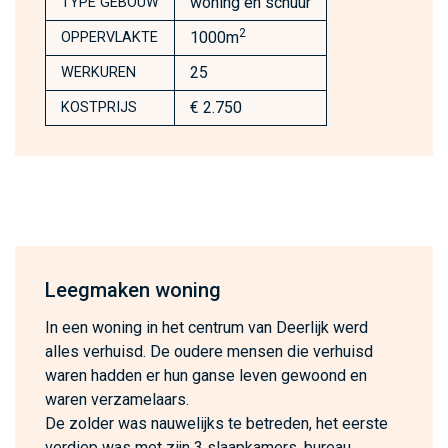
woning en schuur
TYPE GEBOUW
2
1000m
OPPERVLAKTE
25
WERKUREN
€ 2.750
KOSTPRIJS
Leegmaken woning
In een woning in het centrum van Deerlijk werd
alles verhuisd. De oudere mensen die verhuisd
waren hadden er hun ganse leven gewoond en
waren verzamelaars.
De zolder was nauwelijks te betreden, het eerste
verdiep was met zijn 3 slaapkamers, bureau,