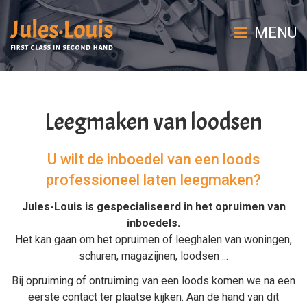
MENU
Leegmaken van loodsen
U wilt de inboedel van een loods
professioneel laten leegmaken?
Jules-Louis is gespecialiseerd in het
opruimen van
inboedels
.
Het kan gaan om het
opruimen
of
leeghalen
van
woningen
,
schuren
,
magazijnen
,
loodsen
...
Bij
opruiming
of
ontruiming van een loods
komen we na een
eerste contact ter plaatse kijken. Aan de hand van dit