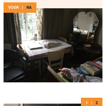
VOOR
|
NA
1
|
2