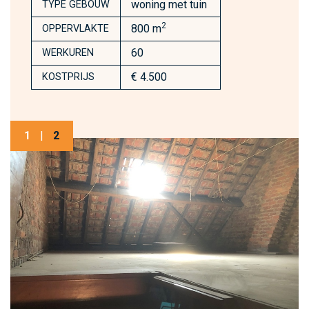
woning met tuin
TYPE GEBOUW
2
800 m
OPPERVLAKTE
60
WERKUREN
€ 4.500
KOSTPRIJS
1
|
2