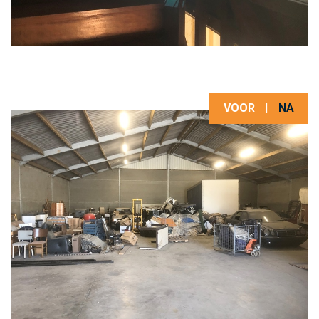
VOOR
|
NA