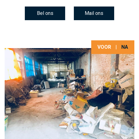
Bel ons
Mail ons
VOOR
|
NA