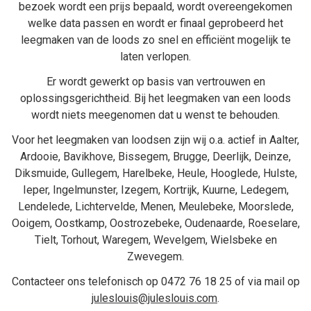
bezoek wordt een prijs bepaald, wordt overeengekomen
welke data passen en wordt er finaal geprobeerd het
leegmaken van de loods zo snel en efficiënt mogelijk te
laten verlopen.
Er wordt gewerkt op basis van vertrouwen en
oplossingsgerichtheid. Bij het
leegmaken van een loods
wordt niets meegenomen dat u wenst te behouden.
Voor het leegmaken van loodsen zijn wij o.a. actief in
Aalter
,
Ardooie
,
Bavikhove
,
Bissegem
,
Brugge
,
Deerlijk
,
Deinze
,
Diksmuide
,
Gullegem
,
Harelbeke
,
Heule
,
Hooglede
,
Hulste
,
Ieper
,
Ingelmunster
,
Izegem
,
Kortrijk
,
Kuurne
,
Ledegem
,
Lendelede
,
Lichtervelde
,
Menen
,
Meulebeke
,
Moorslede
,
Ooigem
,
Oostkamp
,
Oostrozebeke
,
Oudenaarde
,
Roeselare
,
Tielt
,
Torhout
,
Waregem
,
Wevelgem
,
Wielsbeke
en
Zwevegem
.
Contacteer ons telefonisch op
0472 76 18 25
of via mail op
juleslouis@juleslouis.com
.