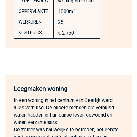
woning en schuur
TYPE GEBOUW
2
1000m
OPPERVLAKTE
25
WERKUREN
€ 2.750
KOSTPRIJS
Leegmaken woning
In een woning in het centrum van Deerlijk werd
alles verhuisd. De oudere mensen die verhuisd
waren hadden er hun ganse leven gewoond en
waren verzamelaars.
De zolder was nauwelijks te betreden, het eerste
verdiep was met zijn 3 slaapkamers, bureau,