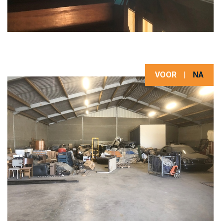
VOOR
|
NA