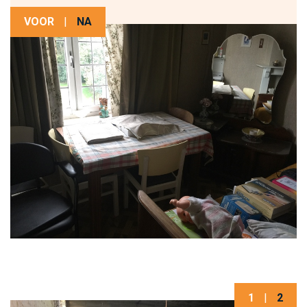
VOOR
|
NA
1
|
2