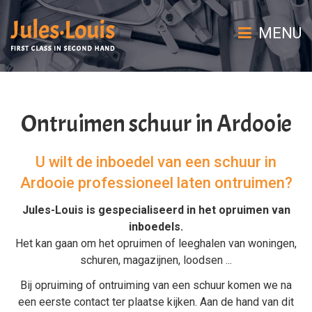
MENU
Ontruimen schuur in Ardooie
U wilt de inboedel van een schuur in
Ardooie professioneel laten ontruimen?
Jules-Louis is gespecialiseerd in het
opruimen van
inboedels
.
Het kan gaan om het
opruimen
of
leeghalen
van
woningen
,
schuren
,
magazijnen
,
loodsen
...
Bij
opruiming
of
ontruiming van een schuur
komen we na
een eerste contact ter plaatse kijken. Aan de hand van dit