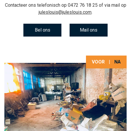
Contacteer ons telefonisch op
0472 76 18 25
of via mail op
juleslouis@juleslouis.com
.
Bel ons
Mail ons
VOOR
|
NA