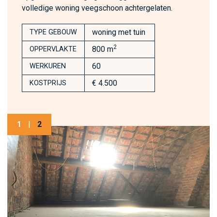
volledige woning veegschoon achtergelaten.
woning met tuin
TYPE GEBOUW
2
800 m
OPPERVLAKTE
60
WERKUREN
€ 4.500
KOSTPRIJS
1
|
2