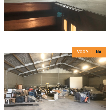
VOOR
|
NA