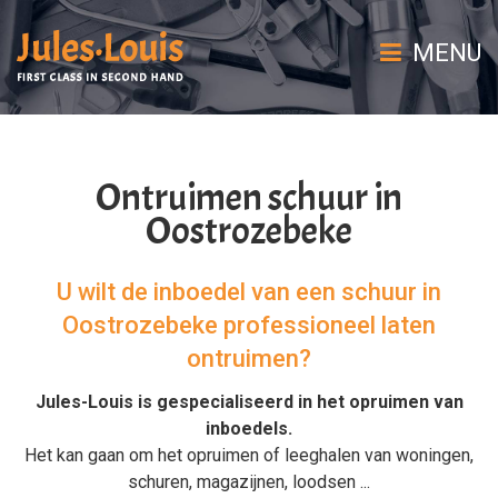
MENU
Ontruimen schuur in
Oostrozebeke
U wilt de inboedel van een schuur in
Oostrozebeke professioneel laten
ontruimen?
Jules-Louis is gespecialiseerd in het
opruimen van
inboedels
.
Het kan gaan om het
opruimen
of
leeghalen
van
woningen
,
schuren
,
magazijnen
,
loodsen
...