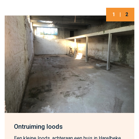
1
|
2
Ontruiming loods
Een kleine loods, achteraan een huis in Harelbeke