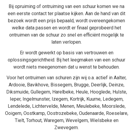
Bij
opruiming
of
ontruiming van een schuur
komen we na
een eerste contact ter plaatse kijken. Aan de hand van dit
bezoek wordt een prijs bepaald, wordt overeengekomen
welke data passen en wordt er finaal geprobeerd het
ontruimen van de schuur zo snel en efficiënt mogelijk te
laten verlopen.
Er wordt gewerkt op basis van vertrouwen en
oplossingsgerichtheid. Bij het
leegmaken van een schuur
wordt niets meegenomen dat u wenst te behouden.
Voor het ontruimen van schuren zijn wij o.a. actief in
Aalter
,
Ardooie
,
Bavikhove
,
Bissegem
,
Brugge
,
Deerlijk
,
Deinze
,
Diksmuide
,
Gullegem
,
Harelbeke
,
Heule
,
Hooglede
,
Hulste
,
Ieper
,
Ingelmunster
,
Izegem
,
Kortrijk
,
Kuurne
,
Ledegem
,
Lendelede
,
Lichtervelde
,
Menen
,
Meulebeke
,
Moorslede
,
Ooigem
,
Oostkamp
,
Oostrozebeke
,
Oudenaarde
,
Roeselare
,
Tielt
,
Torhout
,
Waregem
,
Wevelgem
,
Wielsbeke
en
Zwevegem
.