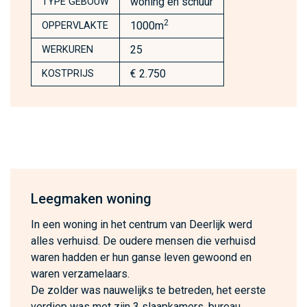
woning en schuur
TYPE GEBOUW
2
1000m
OPPERVLAKTE
25
WERKUREN
€ 2.750
KOSTPRIJS
Leegmaken woning
In een woning in het centrum van Deerlijk werd
alles verhuisd. De oudere mensen die verhuisd
waren hadden er hun ganse leven gewoond en
waren verzamelaars.
De zolder was nauwelijks te betreden, het eerste
verdiep was met zijn 3 slaapkamers, bureau,