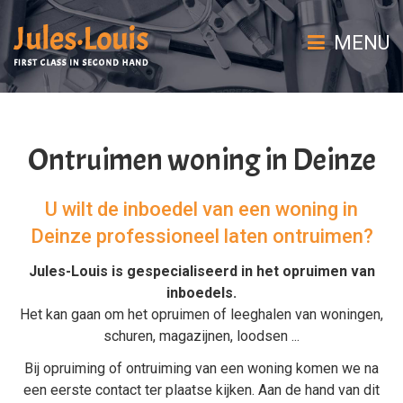
MENU
Ontruimen woning in Deinze
U wilt de inboedel van een woning in
Deinze professioneel laten ontruimen?
Jules-Louis is gespecialiseerd in het
opruimen van
inboedels
.
Het kan gaan om het
opruimen
of
leeghalen
van
woningen
,
schuren
,
magazijnen
,
loodsen
...
Bij
opruiming
of
ontruiming van een woning
komen we na
een eerste contact ter plaatse kijken. Aan de hand van dit