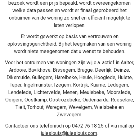
bezoek wordt een prijs bepaald, wordt overeengekomen
welke data passen en wordt er finaal geprobeerd het
ontruimen van de woning zo snel en efficiënt mogelijk te
laten verlopen.
Er wordt gewerkt op basis van vertrouwen en
oplossingsgerichtheid. Bij het
leegmaken van een woning
wordt niets meegenomen dat u wenst te behouden.
Voor het ontruimen van woningen zijn wij o.a. actief in
Aalter
,
Ardooie
,
Bavikhove
,
Bissegem
,
Brugge
,
Deerlijk
,
Deinze
,
Diksmuide
,
Gullegem
,
Harelbeke
,
Heule
,
Hooglede
,
Hulste
,
Ieper
,
Ingelmunster
,
Izegem
,
Kortrijk
,
Kuurne
,
Ledegem
,
Lendelede
,
Lichtervelde
,
Menen
,
Meulebeke
,
Moorslede
,
Ooigem
,
Oostkamp
,
Oostrozebeke
,
Oudenaarde
,
Roeselare
,
Tielt
,
Torhout
,
Waregem
,
Wevelgem
,
Wielsbeke
en
Zwevegem
.
Contacteer ons telefonisch op
0472 76 18 25
of via mail op
juleslouis@juleslouis.com
.