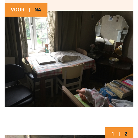
VOOR
|
NA
1
|
2