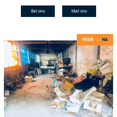
Bel ons
Mail ons
VOOR
|
NA