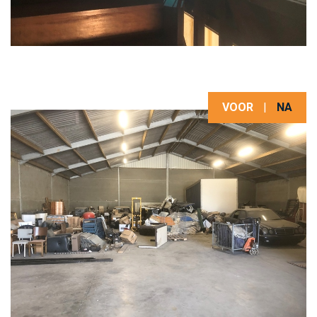
VOOR
|
NA