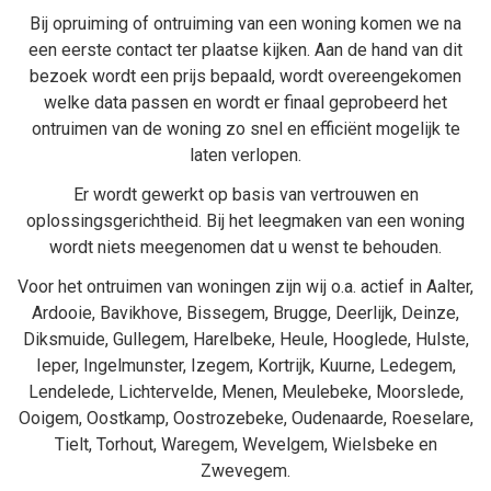
Bij
opruiming
of
ontruiming van een woning
komen we na
een eerste contact ter plaatse kijken. Aan de hand van dit
bezoek wordt een prijs bepaald, wordt overeengekomen
welke data passen en wordt er finaal geprobeerd het
ontruimen van de woning zo snel en efficiënt mogelijk te
laten verlopen.
Er wordt gewerkt op basis van vertrouwen en
oplossingsgerichtheid. Bij het
leegmaken van een woning
wordt niets meegenomen dat u wenst te behouden.
Voor het ontruimen van woningen zijn wij o.a. actief in
Aalter
,
Ardooie
,
Bavikhove
,
Bissegem
,
Brugge
,
Deerlijk
,
Deinze
,
Diksmuide
,
Gullegem
,
Harelbeke
,
Heule
,
Hooglede
,
Hulste
,
Ieper
,
Ingelmunster
,
Izegem
,
Kortrijk
,
Kuurne
,
Ledegem
,
Lendelede
,
Lichtervelde
,
Menen
,
Meulebeke
,
Moorslede
,
Ooigem
,
Oostkamp
,
Oostrozebeke
,
Oudenaarde
,
Roeselare
,
Tielt
,
Torhout
,
Waregem
,
Wevelgem
,
Wielsbeke
en
Zwevegem
.