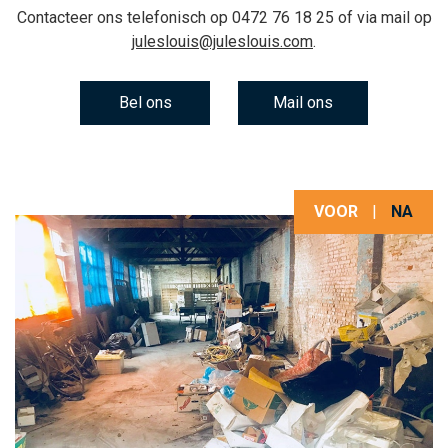
Contacteer ons telefonisch op
0472 76 18 25
of via mail op
juleslouis@juleslouis.com
.
Bel ons
Mail ons
VOOR
|
NA