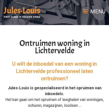
MENU
Ontruimen woning in
Lichtervelde
U wilt de inboedel van een woning in
Lichtervelde professioneel laten
ontruimen?
Jules-Louis is gespecialiseerd in het
opruimen van
inboedels
.
Het kan gaan om het
opruimen
of
leeghalen
van
woningen
,
schuren
,
magazijnen
,
loodsen
...