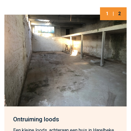
1
|
2
Ontruiming loods
Een kleine loods, achteraan een huis in Harelbeke