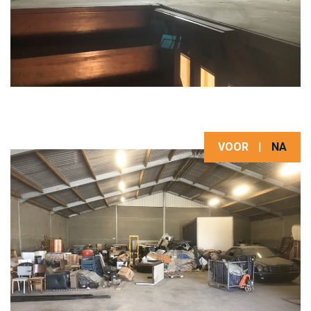
VOOR
|
NA