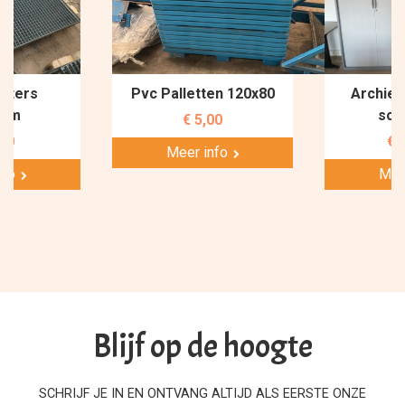
sters
Pvc Palletten 120x80
Archief
x1m
sch
€ 5,00
,00
€ 
Meer info
nfo
Mee
Blijf op de hoogte
SCHRIJF JE IN EN ONTVANG ALTIJD ALS EERSTE ONZE