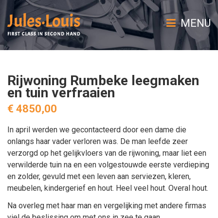
MENU
Rijwoning Rumbeke leegmaken
en tuin verfraaien
€ 4850,00
In april werden we gecontacteerd door een dame die
onlangs haar vader verloren was. De man leefde zeer
verzorgd op het gelijkvloers van de rijwoning, maar liet een
verwilderde tuin na en een volgestouwde eerste verdieping
en zolder, gevuld met een leven aan serviezen, kleren,
meubelen, kindergerief en hout. Heel veel hout. Overal hout.
Na overleg met haar man en vergelijking met andere firmas
viel de beslissing om met ons in zee te gaan.