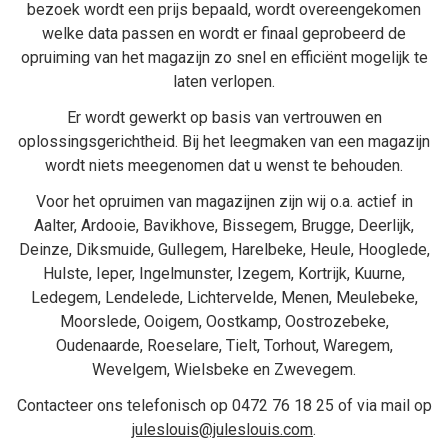
bezoek wordt een prijs bepaald, wordt overeengekomen
welke data passen en wordt er finaal geprobeerd de
opruiming van het magazijn zo snel en efficiënt mogelijk te
laten verlopen.
Er wordt gewerkt op basis van vertrouwen en
oplossingsgerichtheid. Bij het
leegmaken van een magazijn
wordt niets meegenomen dat u wenst te behouden.
Voor het opruimen van magazijnen zijn wij o.a. actief in
Aalter
,
Ardooie
,
Bavikhove
,
Bissegem
,
Brugge
,
Deerlijk
,
Deinze
,
Diksmuide
,
Gullegem
,
Harelbeke
,
Heule
,
Hooglede
,
Hulste
,
Ieper
,
Ingelmunster
,
Izegem
,
Kortrijk
,
Kuurne
,
Ledegem
,
Lendelede
,
Lichtervelde
,
Menen
,
Meulebeke
,
Moorslede
,
Ooigem
,
Oostkamp
,
Oostrozebeke
,
Oudenaarde
,
Roeselare
,
Tielt
,
Torhout
,
Waregem
,
Wevelgem
,
Wielsbeke
en
Zwevegem
.
Contacteer ons telefonisch op
0472 76 18 25
of via mail op
juleslouis@juleslouis.com
.