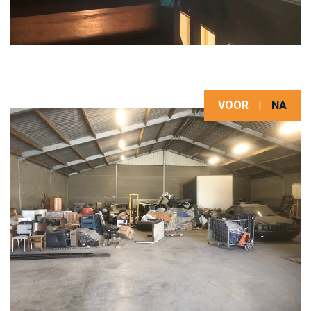
VOOR
|
NA