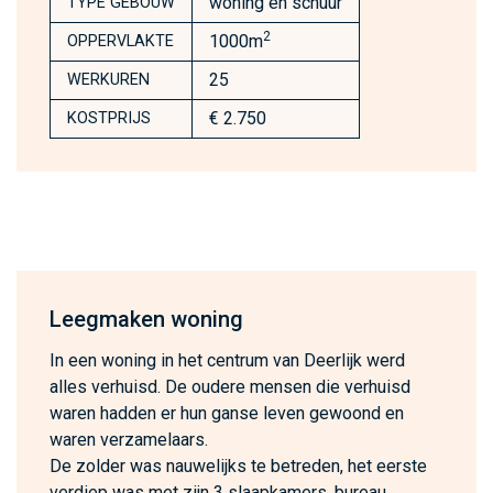
woning en schuur
TYPE GEBOUW
2
1000m
OPPERVLAKTE
25
WERKUREN
€ 2.750
KOSTPRIJS
Leegmaken woning
In een woning in het centrum van Deerlijk werd
alles verhuisd. De oudere mensen die verhuisd
waren hadden er hun ganse leven gewoond en
waren verzamelaars.
De zolder was nauwelijks te betreden, het eerste
verdiep was met zijn 3 slaapkamers, bureau,