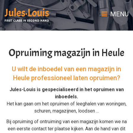
MENU
Opruiming magazijn in Heule
U wilt de inboedel van een magazijn in
Heule professioneel laten opruimen?
Jules-Louis is gespecialiseerd in het
opruimen van
inboedels
.
Het kan gaan om het
opruimen
of
leeghalen
van
woningen
,
schuren
,
magazijnen
,
loodsen
...
Bij
opruiming
of
ontruiming van een magazijn
komen we na
een eerste contact ter plaatse kijken. Aan de hand van dit