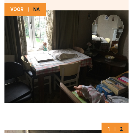
VOOR
|
NA
1
|
2