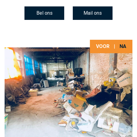
Bel ons
Mail ons
VOOR
|
NA