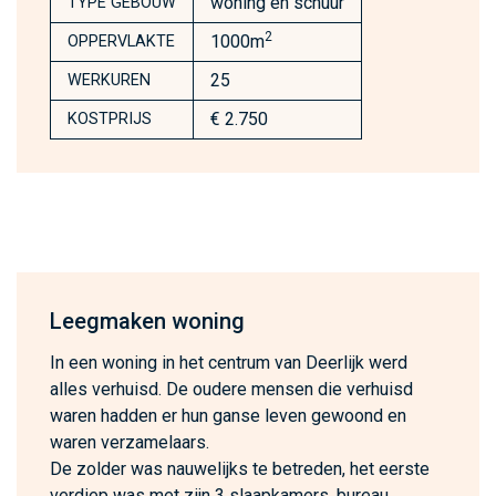
woning en schuur
TYPE GEBOUW
2
1000m
OPPERVLAKTE
25
WERKUREN
€ 2.750
KOSTPRIJS
Leegmaken woning
In een woning in het centrum van Deerlijk werd
alles verhuisd. De oudere mensen die verhuisd
waren hadden er hun ganse leven gewoond en
waren verzamelaars.
De zolder was nauwelijks te betreden, het eerste
verdiep was met zijn 3 slaapkamers, bureau,