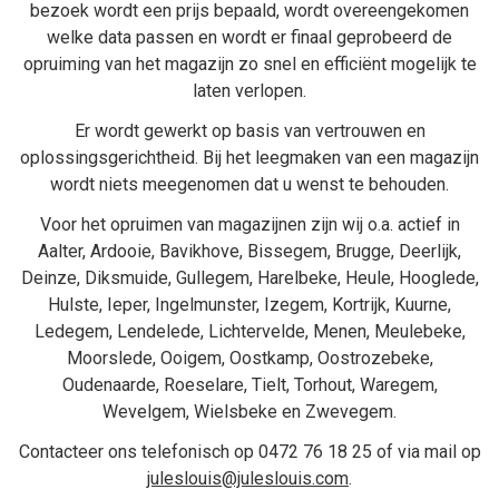
bezoek wordt een prijs bepaald, wordt overeengekomen
welke data passen en wordt er finaal geprobeerd de
opruiming van het magazijn zo snel en efficiënt mogelijk te
laten verlopen.
Er wordt gewerkt op basis van vertrouwen en
oplossingsgerichtheid. Bij het
leegmaken van een magazijn
wordt niets meegenomen dat u wenst te behouden.
Voor het opruimen van magazijnen zijn wij o.a. actief in
Aalter
,
Ardooie
,
Bavikhove
,
Bissegem
,
Brugge
,
Deerlijk
,
Deinze
,
Diksmuide
,
Gullegem
,
Harelbeke
,
Heule
,
Hooglede
,
Hulste
,
Ieper
,
Ingelmunster
,
Izegem
,
Kortrijk
,
Kuurne
,
Ledegem
,
Lendelede
,
Lichtervelde
,
Menen
,
Meulebeke
,
Moorslede
,
Ooigem
,
Oostkamp
,
Oostrozebeke
,
Oudenaarde
,
Roeselare
,
Tielt
,
Torhout
,
Waregem
,
Wevelgem
,
Wielsbeke
en
Zwevegem
.
Contacteer ons telefonisch op
0472 76 18 25
of via mail op
juleslouis@juleslouis.com
.