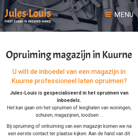
MENU
Opruiming magazijn in Kuurne
U wilt de inboedel van een magazijn in
Kuurne professioneel laten opruimen?
Jules-Louis is gespecialiseerd in het
opruimen van
inboedels
.
Het kan gaan om het
opruimen
of
leeghalen
van
woningen
,
schuren
,
magazijnen
,
loodsen
...
Bij
opruiming
of
ontruiming van een magazijn
komen we na
een eerste contact ter plaatse kijken. Aan de hand van dit