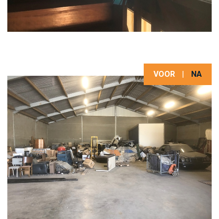
VOOR
|
NA