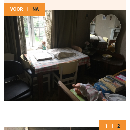
VOOR
|
NA
1
|
2