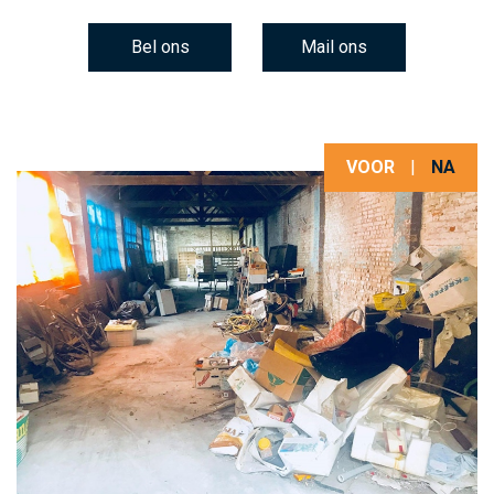
Bel ons
Mail ons
VOOR
|
NA