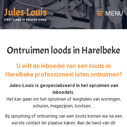
MENU
Ontruimen loods in Harelbeke
U wilt de inboedel van een loods in
Harelbeke professioneel laten ontruimen?
Jules-Louis is gespecialiseerd in het
opruimen van
inboedels
.
Het kan gaan om het
opruimen
of
leeghalen
van
woningen
,
schuren
,
magazijnen
,
loodsen
...
Bij
opruiming
of
ontruiming van een loods
komen we na een
eerste contact ter plaatse kijken. Aan de hand van dit