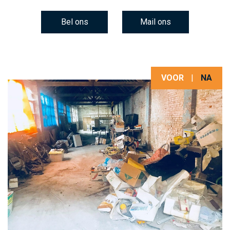
Bel ons
Mail ons
VOOR
|
NA