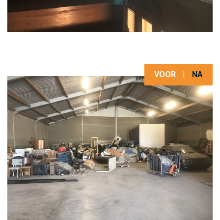
VOOR
|
NA