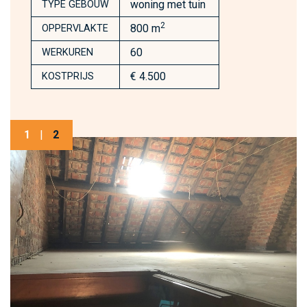
woning met tuin
TYPE GEBOUW
2
800 m
OPPERVLAKTE
60
WERKUREN
€ 4.500
KOSTPRIJS
1
|
2