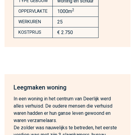
woning en schuur
TYPE GEBOUW
2
1000m
OPPERVLAKTE
25
WERKUREN
€ 2.750
KOSTPRIJS
Leegmaken woning
In een woning in het centrum van Deerlijk werd
alles verhuisd. De oudere mensen die verhuisd
waren hadden er hun ganse leven gewoond en
waren verzamelaars.
De zolder was nauwelijks te betreden, het eerste
verdiep was met zijn 3 slaapkamers, bureau,