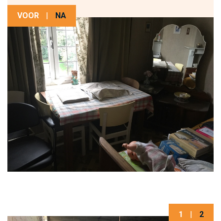
VOOR
|
NA
1
|
2