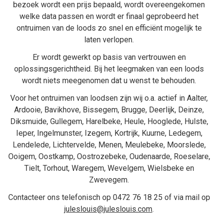
bezoek wordt een prijs bepaald, wordt overeengekomen
welke data passen en wordt er finaal geprobeerd het
ontruimen van de loods zo snel en efficiënt mogelijk te
laten verlopen.
Er wordt gewerkt op basis van vertrouwen en
oplossingsgerichtheid. Bij het
leegmaken van een loods
wordt niets meegenomen dat u wenst te behouden.
Voor het ontruimen van loodsen zijn wij o.a. actief in
Aalter
,
Ardooie
,
Bavikhove
,
Bissegem
,
Brugge
,
Deerlijk
,
Deinze
,
Diksmuide
,
Gullegem
,
Harelbeke
,
Heule
,
Hooglede
,
Hulste
,
Ieper
,
Ingelmunster
,
Izegem
,
Kortrijk
,
Kuurne
,
Ledegem
,
Lendelede
,
Lichtervelde
,
Menen
,
Meulebeke
,
Moorslede
,
Ooigem
,
Oostkamp
,
Oostrozebeke
,
Oudenaarde
,
Roeselare
,
Tielt
,
Torhout
,
Waregem
,
Wevelgem
,
Wielsbeke
en
Zwevegem
.
Contacteer ons telefonisch op
0472 76 18 25
of via mail op
juleslouis@juleslouis.com
.