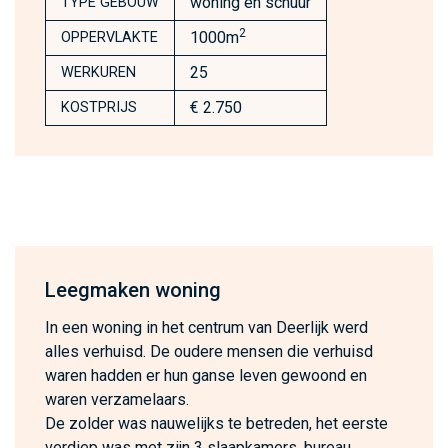
woning en schuur
TYPE GEBOUW
2
1000m
OPPERVLAKTE
25
WERKUREN
€ 2.750
KOSTPRIJS
Leegmaken woning
In een woning in het centrum van Deerlijk werd
alles verhuisd. De oudere mensen die verhuisd
waren hadden er hun ganse leven gewoond en
waren verzamelaars.
De zolder was nauwelijks te betreden, het eerste
verdiep was met zijn 3 slaapkamers, bureau,