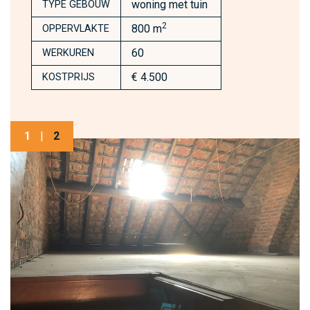
woning met tuin
TYPE GEBOUW
2
800 m
OPPERVLAKTE
60
WERKUREN
€ 4.500
KOSTPRIJS
1
|
2