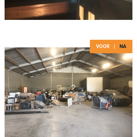
VOOR
|
NA