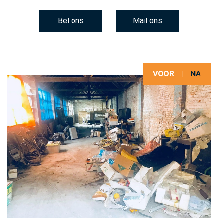
Bel ons
Mail ons
VOOR
|
NA