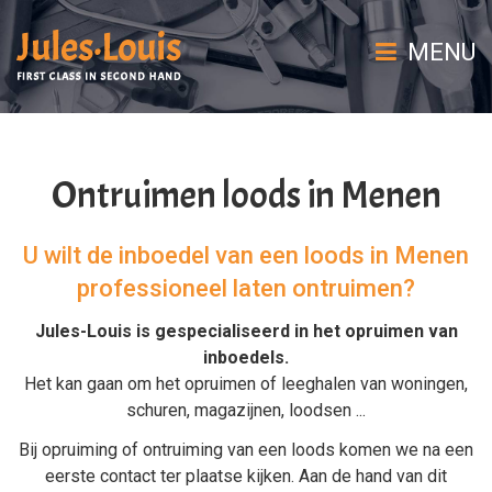
MENU
Ontruimen loods in Menen
U wilt de inboedel van een loods in Menen
professioneel laten ontruimen?
Jules-Louis is gespecialiseerd in het
opruimen van
inboedels
.
Het kan gaan om het
opruimen
of
leeghalen
van
woningen
,
schuren
,
magazijnen
,
loodsen
...
Bij
opruiming
of
ontruiming van een loods
komen we na een
eerste contact ter plaatse kijken. Aan de hand van dit