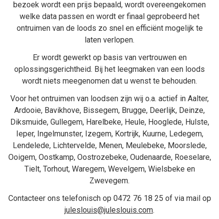
bezoek wordt een prijs bepaald, wordt overeengekomen
welke data passen en wordt er finaal geprobeerd het
ontruimen van de loods zo snel en efficiënt mogelijk te
laten verlopen.
Er wordt gewerkt op basis van vertrouwen en
oplossingsgerichtheid. Bij het
leegmaken van een loods
wordt niets meegenomen dat u wenst te behouden.
Voor het ontruimen van loodsen zijn wij o.a. actief in
Aalter
,
Ardooie
,
Bavikhove
,
Bissegem
,
Brugge
,
Deerlijk
,
Deinze
,
Diksmuide
,
Gullegem
,
Harelbeke
,
Heule
,
Hooglede
,
Hulste
,
Ieper
,
Ingelmunster
,
Izegem
,
Kortrijk
,
Kuurne
,
Ledegem
,
Lendelede
,
Lichtervelde
,
Menen
,
Meulebeke
,
Moorslede
,
Ooigem
,
Oostkamp
,
Oostrozebeke
,
Oudenaarde
,
Roeselare
,
Tielt
,
Torhout
,
Waregem
,
Wevelgem
,
Wielsbeke
en
Zwevegem
.
Contacteer ons telefonisch op
0472 76 18 25
of via mail op
juleslouis@juleslouis.com
.