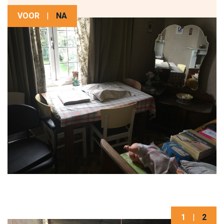
VOOR
|
NA
1
|
2