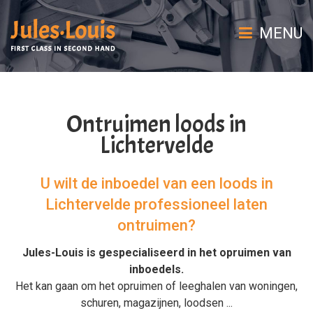
MENU
Ontruimen loods in
Lichtervelde
U wilt de inboedel van een loods in
Lichtervelde professioneel laten
ontruimen?
Jules-Louis is gespecialiseerd in het
opruimen van
inboedels
.
Het kan gaan om het
opruimen
of
leeghalen
van
woningen
,
schuren
,
magazijnen
,
loodsen
...