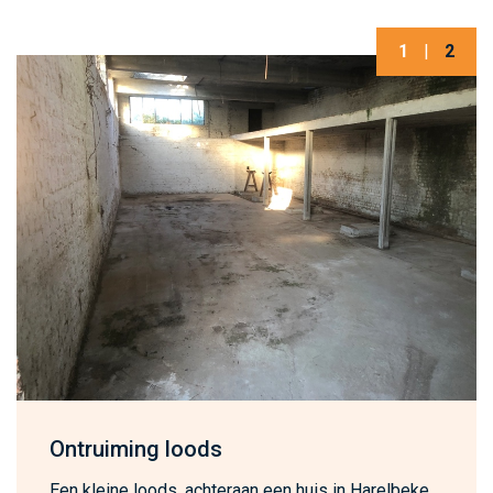
1
|
2
Ontruiming loods
Een kleine loods, achteraan een huis in Harelbeke