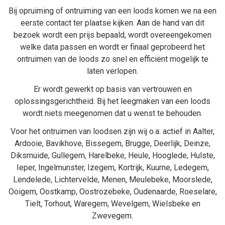
Bij
opruiming
of
ontruiming van een loods
komen we na een
eerste contact ter plaatse kijken. Aan de hand van dit
bezoek wordt een prijs bepaald, wordt overeengekomen
welke data passen en wordt er finaal geprobeerd het
ontruimen van de loods zo snel en efficiënt mogelijk te
laten verlopen.
Er wordt gewerkt op basis van vertrouwen en
oplossingsgerichtheid. Bij het
leegmaken van een loods
wordt niets meegenomen dat u wenst te behouden.
Voor het ontruimen van loodsen zijn wij o.a. actief in
Aalter
,
Ardooie
,
Bavikhove
,
Bissegem
,
Brugge
,
Deerlijk
,
Deinze
,
Diksmuide
,
Gullegem
,
Harelbeke
,
Heule
,
Hooglede
,
Hulste
,
Ieper
,
Ingelmunster
,
Izegem
,
Kortrijk
,
Kuurne
,
Ledegem
,
Lendelede
,
Lichtervelde
,
Menen
,
Meulebeke
,
Moorslede
,
Ooigem
,
Oostkamp
,
Oostrozebeke
,
Oudenaarde
,
Roeselare
,
Tielt
,
Torhout
,
Waregem
,
Wevelgem
,
Wielsbeke
en
Zwevegem
.