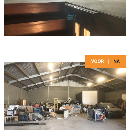
VOOR
|
NA