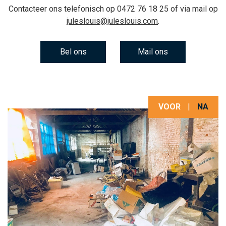
Contacteer ons telefonisch op
0472 76 18 25
of via mail op
juleslouis@juleslouis.com
.
Bel ons
Mail ons
VOOR
|
NA