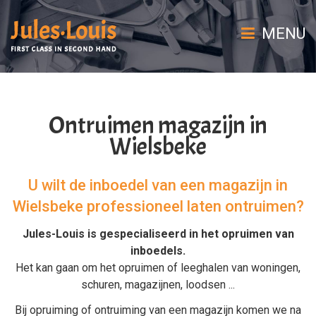
MENU
Ontruimen magazijn in
Wielsbeke
U wilt de inboedel van een magazijn in
Wielsbeke professioneel laten ontruimen?
Jules-Louis is gespecialiseerd in het
opruimen van
inboedels
.
Het kan gaan om het
opruimen
of
leeghalen
van
woningen
,
schuren
,
magazijnen
,
loodsen
...
Bij
opruiming
of
ontruiming van een magazijn
komen we na