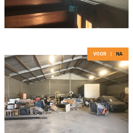
VOOR
|
NA