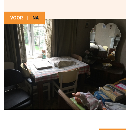
VOOR
|
NA