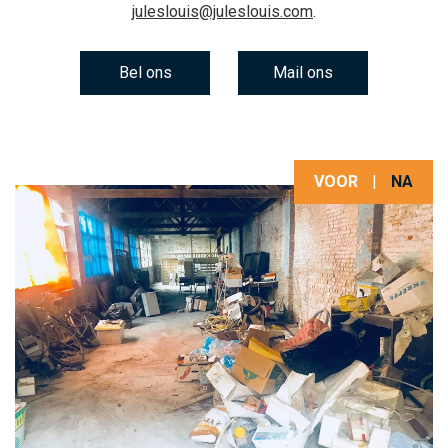
juleslouis@juleslouis.com
.
Bel ons
Mail ons
VOOR
|
NA