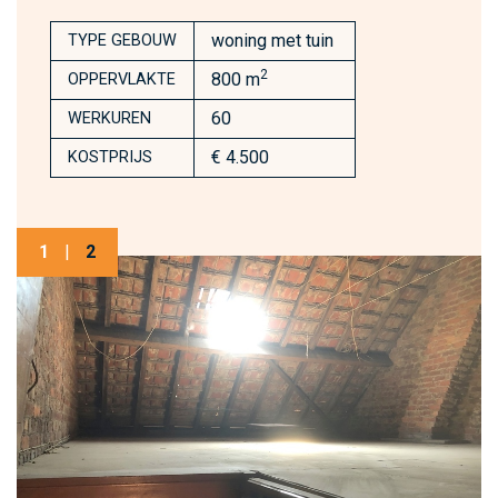
woning met tuin
TYPE GEBOUW
2
800 m
OPPERVLAKTE
60
WERKUREN
€ 4.500
KOSTPRIJS
1
|
2