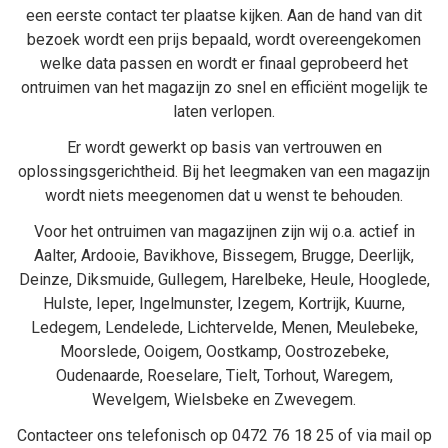
een eerste contact ter plaatse kijken. Aan de hand van dit
bezoek wordt een prijs bepaald, wordt overeengekomen
welke data passen en wordt er finaal geprobeerd het
ontruimen van het magazijn zo snel en efficiënt mogelijk te
laten verlopen.
Er wordt gewerkt op basis van vertrouwen en
oplossingsgerichtheid. Bij het
leegmaken van een magazijn
wordt niets meegenomen dat u wenst te behouden.
Voor het ontruimen van magazijnen zijn wij o.a. actief in
Aalter
,
Ardooie
,
Bavikhove
,
Bissegem
,
Brugge
,
Deerlijk
,
Deinze
,
Diksmuide
,
Gullegem
,
Harelbeke
,
Heule
,
Hooglede
,
Hulste
,
Ieper
,
Ingelmunster
,
Izegem
,
Kortrijk
,
Kuurne
,
Ledegem
,
Lendelede
,
Lichtervelde
,
Menen
,
Meulebeke
,
Moorslede
,
Ooigem
,
Oostkamp
,
Oostrozebeke
,
Oudenaarde
,
Roeselare
,
Tielt
,
Torhout
,
Waregem
,
Wevelgem
,
Wielsbeke
en
Zwevegem
.
Contacteer ons telefonisch op
0472 76 18 25
of via mail op