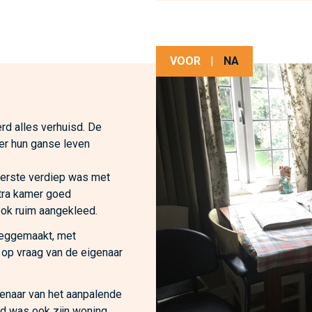
VOOR
|
NA
rd alles verhuisd. De
er hun ganse leven
eerste verdiep was met
tra kamer goed
ok ruim aangekleed.
eeggemaakt, met
 op vraag van de eigenaar
genaar van het aanpalende
jd was ook zijn woning