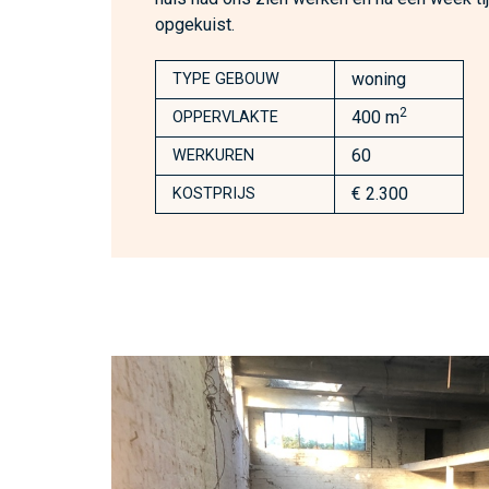
opgekuist.
woning
TYPE GEBOUW
2
400 m
OPPERVLAKTE
60
WERKUREN
€ 2.300
KOSTPRIJS