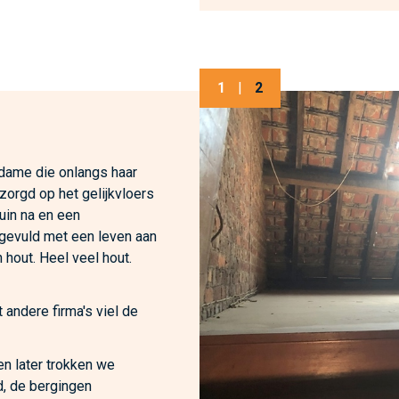
1
|
2
 dame die onlangs haar
zorgd op het gelijkvloers
tuin na en een
 gevuld met een leven aan
 hout. Heel veel hout.
 andere firma's viel de
n later trokken we
d, de bergingen