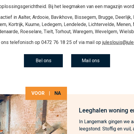
plossingsgerichtheid. Bij het
leegmaken van een magazijn
wordt
actief in
Aalter
,
Ardooie
,
Bavikhove
,
Bissegem
,
Brugge
,
Deerlijk
,
gem
,
Kortrijk
,
Kuurne
,
Ledegem
,
Lendelede
,
Lichtervelde
,
Menen
,
denaarde
,
Roeselare
,
Tielt
,
Torhout
,
Waregem
,
Wevelgem
,
Wiels
 ons telefonisch op
0472 76 18 25
of via mail op
juleslouis@jul
Bel ons
Mail ons
VOOR
|
NA
Leeghalen woning e
In Langemark gingen we aa
leegstond. Stoffig en vuil