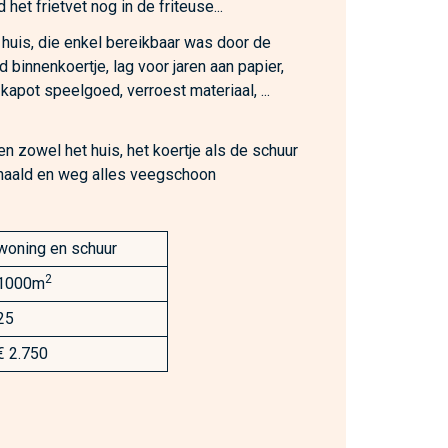
het frietvet nog in de friteuse...
 huis, die enkel bereikbaar was door de
 binnenkoertje, lag voor jaren aan papier,
, kapot speelgoed, verroest materiaal, ...
n zowel het huis, het koertje als de schuur
ehaald en weg alles veegschoon
woning en schuur
2
1000m
25
€ 2.750