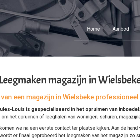
Home
Aanbod
Leegmaken magazijn in Wielsbek
l van een magazijn in Wielsbeke professionee
ules-Louis is gespecialiseerd in het
opruimen van inboedel
n om het
opruimen
of
leeghalen
van
woningen
,
schuren
,
magazijn
komen we na een eerste contact ter plaatse kijken. Aan de hand 
dt er finaal geprobeerd het leegmaken van het magazijn zo snel 