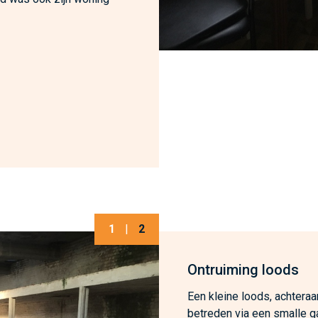
1
|
2
Ontruiming loods
Een kleine loods, achteraa
betreden via een smalle g