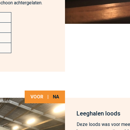
schoon achtergelaten.
VOOR
|
NA
Leeghalen loods
Deze loods was voor meer