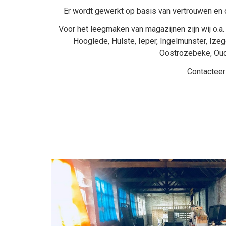
Er wordt gewerkt op basis van vertrouwen en o
Voor het leegmaken van magazijnen zijn wij o.a. 
Hooglede
,
Hulste
,
Ieper
,
Ingelmunster
,
Ize
Oostrozebeke
,
Ou
Contacteer