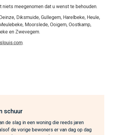
 niets meegenomen dat u wenst te behouden.
Deinze
,
Diksmuide
,
Gullegem
,
Harelbeke
,
Heule
,
Meulebeke
,
Moorslede
,
Ooigem
,
Oostkamp
,
beke
en
Zwevegem
.
eslouis.com
.
n schuur
n de slag in een woning die reeds jaren
, alsof de vorige bewoners er van dag op dag