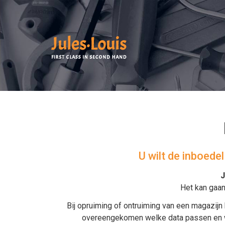
U wilt de inboede
J
Het kan gaa
Bij
opruiming
of
ontruiming van een magazijn
overeengekomen welke data passen en wor