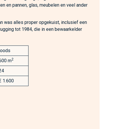
tten en pannen, glas, meubelen en veel ander
 was alles proper opgekuist, inclusief een
erugging tot 1984, die in een bewaarkelder
loods
2
600 m
24
€ 1.600