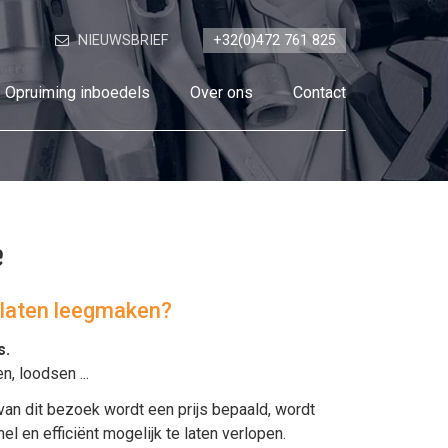
NIEUWSBRIEF
+32(0)472 761 825
Opruiming inboedels
Over ons
Contact
e
l laten leegmaken?
s
.
en
,
loodsen
...
van dit bezoek wordt een prijs bepaald, wordt
en efficiënt mogelijk te laten verlopen.