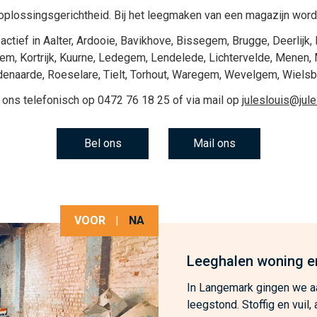
plossingsgerichtheid. Bij het
leegmaken van een magazijn
wordt
actief in
Aalter
,
Ardooie
,
Bavikhove
,
Bissegem
,
Brugge
,
Deerlijk
,
gem
,
Kortrijk
,
Kuurne
,
Ledegem
,
Lendelede
,
Lichtervelde
,
Menen
,
denaarde
,
Roeselare
,
Tielt
,
Torhout
,
Waregem
,
Wevelgem
,
Wiels
 ons telefonisch op
0472 76 18 25
of via mail op
juleslouis@jul
Bel ons
Mail ons
VOOR
|
NA
Leeghalen woning e
In Langemark gingen we aa
leegstond. Stoffig en vuil