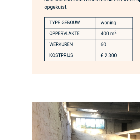
opgekuist.
woning
TYPE GEBOUW
2
400 m
OPPERVLAKTE
60
WERKUREN
€ 2.300
KOSTPRIJS