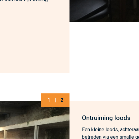
1
|
2
Ontruiming loods
Een kleine loods, achteraa
betreden via een smalle g