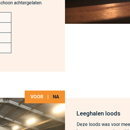
schoon achtergelaten.
VOOR
|
NA
Leeghalen loods
Deze loods was voor meer