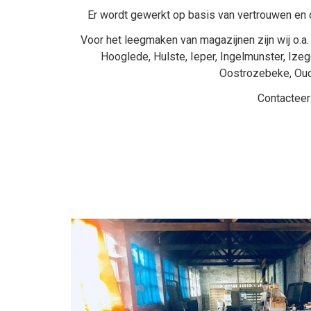
Er wordt gewerkt op basis van vertrouwen en o
Voor het leegmaken van magazijnen zijn wij o.a. 
Hooglede
,
Hulste
,
Ieper
,
Ingelmunster
,
Ize
Oostrozebeke
,
Ou
Contacteer