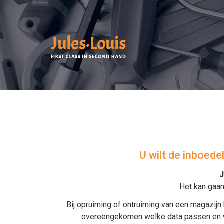
U wilt de inboed
J
Het kan gaa
Bij
opruiming
of
ontruiming van een magazijn
overeengekomen welke data passen en wor