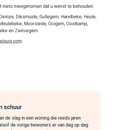
 niets meegenomen dat u wenst te behouden.
Deinze
,
Diksmuide
,
Gullegem
,
Harelbeke
,
Heule
,
Meulebeke
,
Moorslede
,
Ooigem
,
Oostkamp
,
beke
en
Zwevegem
.
eslouis.com
.
n schuur
n de slag in een woning die reeds jaren
, alsof de vorige bewoners er van dag op dag