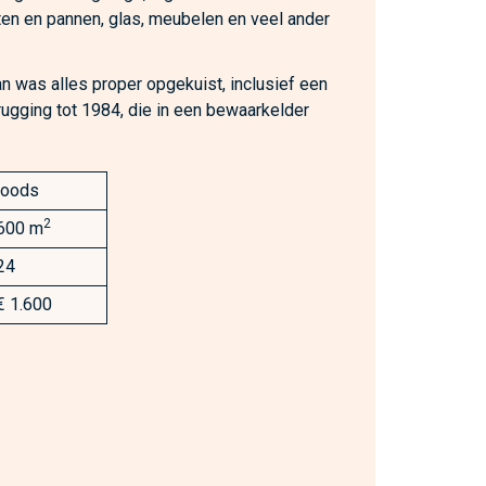
tten en pannen, glas, meubelen en veel ander
 was alles proper opgekuist, inclusief een
erugging tot 1984, die in een bewaarkelder
loods
2
600 m
24
€ 1.600