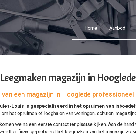
Home
Aanbod
Leegmaken magazijn in Hooglede
el van een magazijn in Hooglede professioneel
ules-Louis is gespecialiseerd in het
opruimen van inboedel
n om het
opruimen
of
leeghalen
van
woningen
,
schuren
,
magazijn
komen we na een eerste contact ter plaatse kijken. Aan de hand 
dt er finaal geprobeerd het leegmaken van het magazijn zo snel 