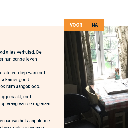
VOOR
|
NA
rd alles verhuisd. De
er hun ganse leven
eerste verdiep was met
tra kamer goed
ok ruim aangekleed.
eeggemaakt, met
 op vraag van de eigenaar
genaar van het aanpalende
jd was ook zijn woning