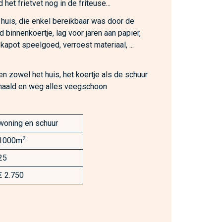
het frietvet nog in de friteuse...
 huis, die enkel bereikbaar was door de
 binnenkoertje, lag voor jaren aan papier,
, kapot speelgoed, verroest materiaal, ...
n zowel het huis, het koertje als de schuur
ehaald en weg alles veegschoon
woning en schuur
2
1000m
25
€ 2.750