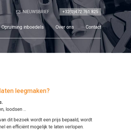
NIEUWSBRIEF
+32(0)472 761 825
Opruiming inboedels
Over ons
Contact
 laten leegmaken?
s
.
en
,
loodsen
...
van dit bezoek wordt een prijs bepaald, wordt
en efficiënt mogelijk te laten verlopen.