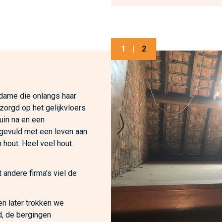
1
|
2
 dame die onlangs haar
zorgd op het gelijkvloers
tuin na en een
 gevuld met een leven aan
 hout. Heel veel hout.
 andere firma's viel de
n later trokken we
d, de bergingen