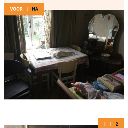
VOOR
|
NA
1
|
2