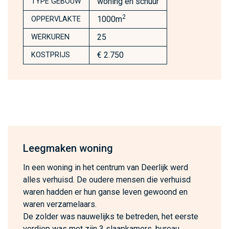
woning en schuur
TYPE GEBOUW
2
1000m
OPPERVLAKTE
25
WERKUREN
€ 2.750
KOSTPRIJS
Leegmaken woning
In een woning in het centrum van Deerlijk werd
alles verhuisd. De oudere mensen die verhuisd
waren hadden er hun ganse leven gewoond en
waren verzamelaars.
De zolder was nauwelijks te betreden, het eerste
verdiep was met zijn 3 slaapkamers, bureau,