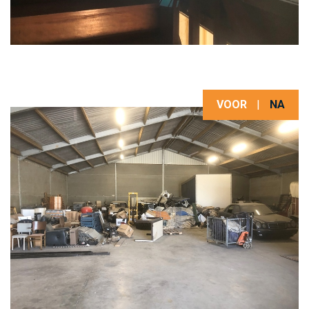
VOOR
|
NA