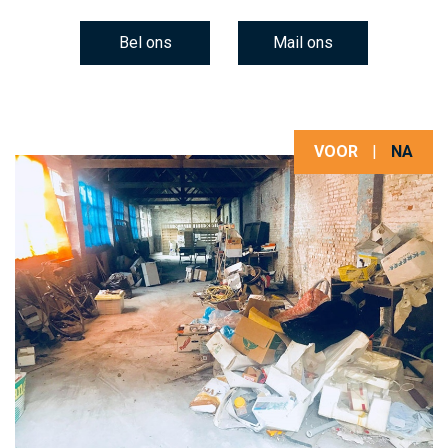
Bel ons
Mail ons
VOOR
|
NA