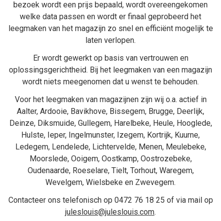
bezoek wordt een prijs bepaald, wordt overeengekomen
welke data passen en wordt er finaal geprobeerd het
leegmaken van het magazijn zo snel en efficiënt mogelijk te
laten verlopen.
Er wordt gewerkt op basis van vertrouwen en
oplossingsgerichtheid. Bij het
leegmaken van een magazijn
wordt niets meegenomen dat u wenst te behouden.
Voor het leegmaken van magazijnen zijn wij o.a. actief in
Aalter
,
Ardooie
,
Bavikhove
,
Bissegem
,
Brugge
,
Deerlijk
,
Deinze
,
Diksmuide
,
Gullegem
,
Harelbeke
,
Heule
,
Hooglede
,
Hulste
,
Ieper
,
Ingelmunster
,
Izegem
,
Kortrijk
,
Kuurne
,
Ledegem
,
Lendelede
,
Lichtervelde
,
Menen
,
Meulebeke
,
Moorslede
,
Ooigem
,
Oostkamp
,
Oostrozebeke
,
Oudenaarde
,
Roeselare
,
Tielt
,
Torhout
,
Waregem
,
Wevelgem
,
Wielsbeke
en
Zwevegem
.
Contacteer ons telefonisch op
0472 76 18 25
of via mail op
juleslouis@juleslouis.com
.