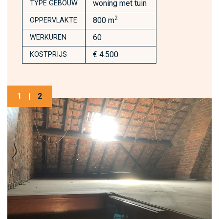
woning met tuin
TYPE GEBOUW
2
800 m
OPPERVLAKTE
60
WERKUREN
€ 4.500
KOSTPRIJS
1
|
2