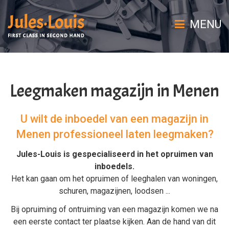
MENU
Leegmaken magazijn in Menen
U wilt de inboedel van een magazijn in
Menen professioneel laten leegmaken?
Jules-Louis is gespecialiseerd in het
opruimen van
inboedels
.
Het kan gaan om het
opruimen
of
leeghalen
van
woningen
,
schuren
,
magazijnen
,
loodsen
...
Bij
opruiming
of
ontruiming van een magazijn
komen we na
een eerste contact ter plaatse kijken. Aan de hand van dit