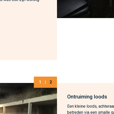
1
|
2
Ontruiming loods
Een kleine loods, achteraa
betreden via een smalle g