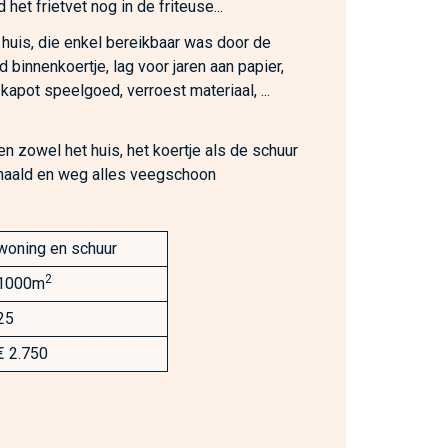
het frietvet nog in de friteuse...
 huis, die enkel bereikbaar was door de
 binnenkoertje, lag voor jaren aan papier,
, kapot speelgoed, verroest materiaal, ...
n zowel het huis, het koertje als de schuur
ehaald en weg alles veegschoon
woning en schuur
2
1000m
25
€ 2.750