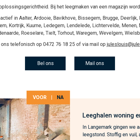
plossingsgerichtheid. Bij het
leegmaken van een magazijn
wordt
actief in
Aalter
,
Ardooie
,
Bavikhove
,
Bissegem
,
Brugge
,
Deerlijk
,
gem
,
Kortrijk
,
Kuurne
,
Ledegem
,
Lendelede
,
Lichtervelde
,
Menen
,
denaarde
,
Roeselare
,
Tielt
,
Torhout
,
Waregem
,
Wevelgem
,
Wiels
 ons telefonisch op
0472 76 18 25
of via mail op
juleslouis@jul
Bel ons
Mail ons
VOOR
|
NA
Leeghalen woning e
In Langemark gingen we aa
leegstond. Stoffig en vuil