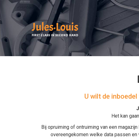
U wilt de inboede
J
Het kan gaa
Bij
opruiming
of
ontruiming van een magazijn
overeengekomen welke data passen en wor