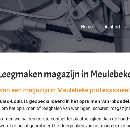
Home
Aanbod
Leegmaken magazijn in Meulebek
l van een magazijn in Meulebeke professionee
ules-Louis is gespecialiseerd in het
opruimen van inboedel
n om het
opruimen
of
leeghalen
van
woningen
,
schuren
,
magazijn
komen we na een eerste contact ter plaatse kijken. Aan de hand 
dt er finaal geprobeerd het leegmaken van het magazijn zo snel 