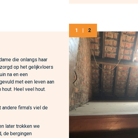
1
|
2
 dame die onlangs haar
zorgd op het gelijkvloers
tuin na en een
 gevuld met een leven aan
 hout. Heel veel hout.
 andere firma's viel de
n later trokken we
d, de bergingen