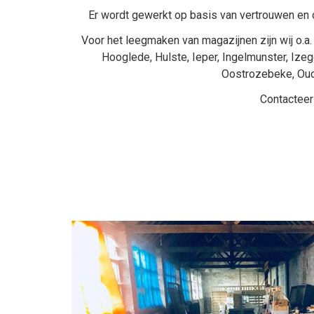
Er wordt gewerkt op basis van vertrouwen en o
Voor het leegmaken van magazijnen zijn wij o.a. 
Hooglede
,
Hulste
,
Ieper
,
Ingelmunster
,
Ize
Oostrozebeke
,
Ou
Contacteer