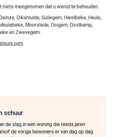
 niets meegenomen dat u wenst te behouden.
Deinze
,
Diksmuide
,
Gullegem
,
Harelbeke
,
Heule
,
Meulebeke
,
Moorslede
,
Ooigem
,
Oostkamp
,
beke
en
Zwevegem
.
eslouis.com
.
n schuur
n de slag in een woning die reeds jaren
, alsof de vorige bewoners er van dag op dag