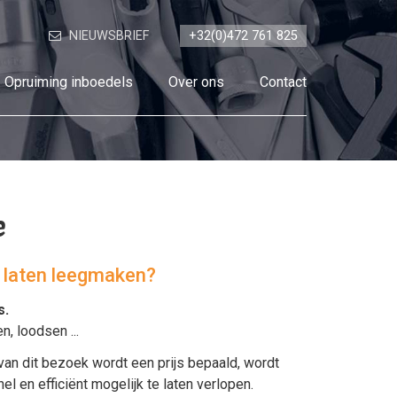
NIEUWSBRIEF
+32(0)472 761 825
Opruiming inboedels
Over ons
Contact
e
l laten leegmaken?
s
.
en
,
loodsen
...
van dit bezoek wordt een prijs bepaald, wordt
en efficiënt mogelijk te laten verlopen.