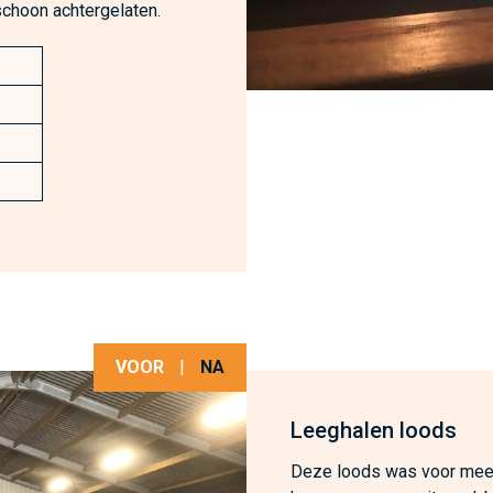
schoon achtergelaten.
VOOR
|
NA
Leeghalen loods
Deze loods was voor meer