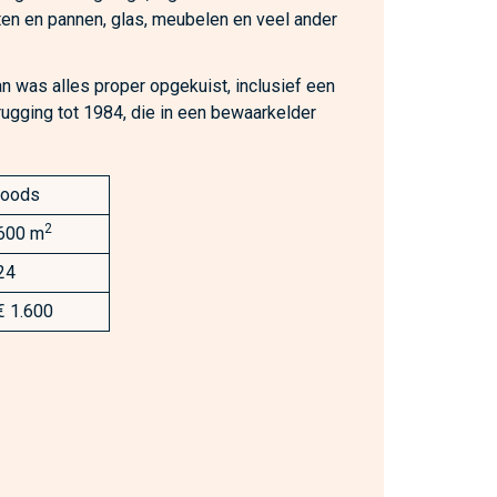
tten en pannen, glas, meubelen en veel ander
 was alles proper opgekuist, inclusief een
erugging tot 1984, die in een bewaarkelder
loods
2
600 m
24
€ 1.600