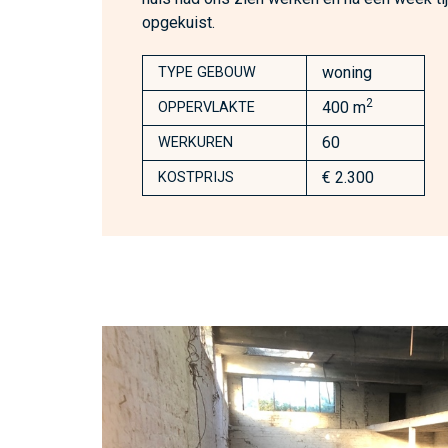
opgekuist.
woning
TYPE GEBOUW
2
400 m
OPPERVLAKTE
60
WERKUREN
€ 2.300
KOSTPRIJS