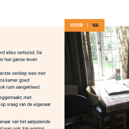
VOOR
|
NA
rd alles verhuisd. De
er hun ganse leven
eerste verdiep was met
tra kamer goed
ok ruim aangekleed.
eeggemaakt, met
 op vraag van de eigenaar
genaar van het aanpalende
jd was ook zijn woning