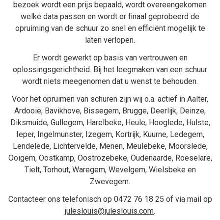
bezoek wordt een prijs bepaald, wordt overeengekomen
welke data passen en wordt er finaal geprobeerd de
opruiming van de schuur zo snel en efficiënt mogelijk te
laten verlopen.
Er wordt gewerkt op basis van vertrouwen en
oplossingsgerichtheid. Bij het
leegmaken van een schuur
wordt niets meegenomen dat u wenst te behouden.
Voor het opruimen van schuren zijn wij o.a. actief in
Aalter
,
Ardooie
,
Bavikhove
,
Bissegem
,
Brugge
,
Deerlijk
,
Deinze
,
Diksmuide
,
Gullegem
,
Harelbeke
,
Heule
,
Hooglede
,
Hulste
,
Ieper
,
Ingelmunster
,
Izegem
,
Kortrijk
,
Kuurne
,
Ledegem
,
Lendelede
,
Lichtervelde
,
Menen
,
Meulebeke
,
Moorslede
,
Ooigem
,
Oostkamp
,
Oostrozebeke
,
Oudenaarde
,
Roeselare
,
Tielt
,
Torhout
,
Waregem
,
Wevelgem
,
Wielsbeke
en
Zwevegem
.
Contacteer ons telefonisch op
0472 76 18 25
of via mail op
juleslouis@juleslouis.com
.