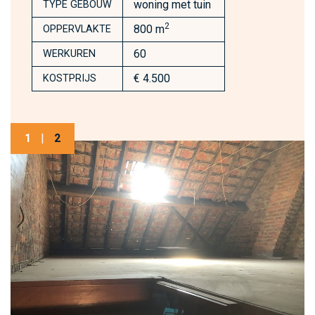
woning met tuin
TYPE GEBOUW
2
800 m
OPPERVLAKTE
60
WERKUREN
€ 4.500
KOSTPRIJS
1
|
2