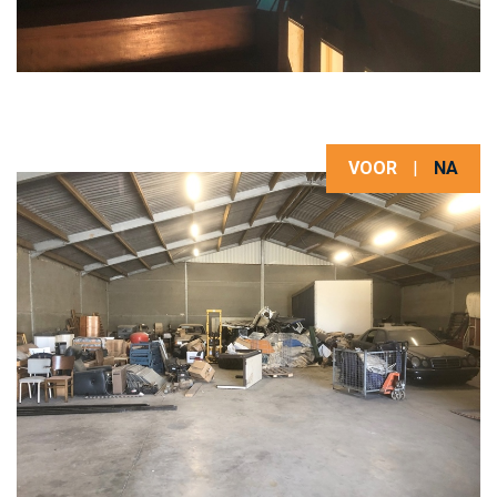
VOOR
|
NA