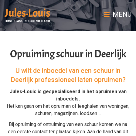
MENU
Opruiming schuur in Deerlijk
U wilt de inboedel van een schuur in
Deerlijk professioneel laten opruimen?
Jules-Louis is gespecialiseerd in het
opruimen van
inboedels
.
Het kan gaan om het
opruimen
of
leeghalen
van
woningen
,
schuren
,
magazijnen
,
loodsen
...
Bij
opruiming
of
ontruiming van een schuur
komen we na
een eerste contact ter plaatse kijken. Aan de hand van dit