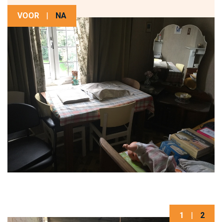
VOOR
|
NA
1
|
2