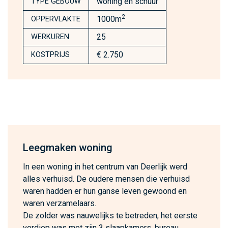
woning en schuur
TYPE GEBOUW
2
1000m
OPPERVLAKTE
25
WERKUREN
€ 2.750
KOSTPRIJS
Leegmaken woning
In een woning in het centrum van Deerlijk werd
alles verhuisd. De oudere mensen die verhuisd
waren hadden er hun ganse leven gewoond en
waren verzamelaars.
De zolder was nauwelijks te betreden, het eerste
verdiep was met zijn 3 slaapkamers, bureau,