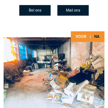
Bel ons
Mail ons
VOOR
|
NA