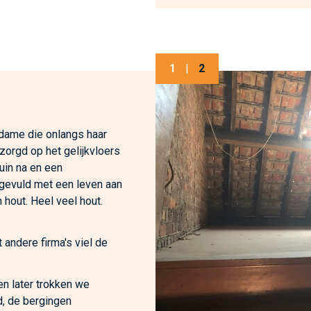
1
|
2
 dame die onlangs haar
zorgd op het gelijkvloers
tuin na en een
 gevuld met een leven aan
 hout. Heel veel hout.
 andere firma's viel de
n later trokken we
d, de bergingen