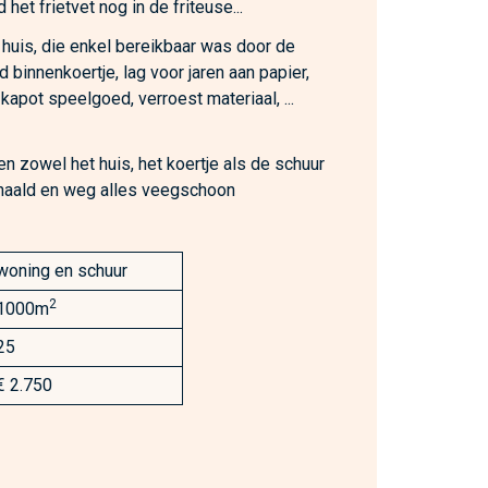
het frietvet nog in de friteuse...
 huis, die enkel bereikbaar was door de
 binnenkoertje, lag voor jaren aan papier,
, kapot speelgoed, verroest materiaal, ...
n zowel het huis, het koertje als de schuur
ehaald en weg alles veegschoon
woning en schuur
2
1000m
25
€ 2.750