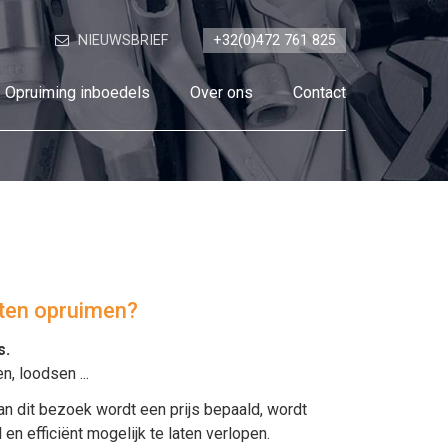
NIEUWSBRIEF
+32(0)472 761 825
Opruiming inboedels
Over ons
Contact
aten opruimen?
s
.
en
,
loodsen
...
an dit bezoek wordt een prijs bepaald, wordt
 efficiënt mogelijk te laten verlopen.