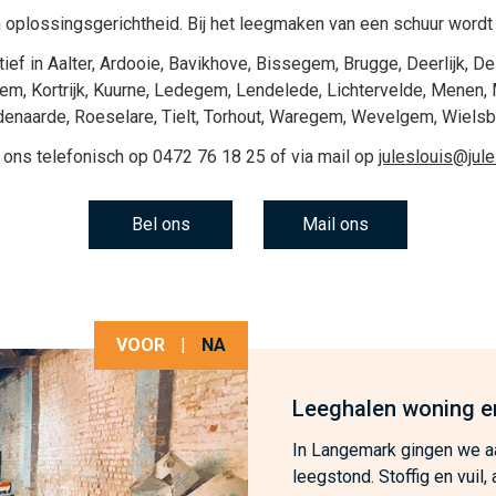
 oplossingsgerichtheid. Bij het
leegmaken van een schuur
wordt 
tief in
Aalter
,
Ardooie
,
Bavikhove
,
Bissegem
,
Brugge
,
Deerlijk
,
De
gem
,
Kortrijk
,
Kuurne
,
Ledegem
,
Lendelede
,
Lichtervelde
,
Menen
,
denaarde
,
Roeselare
,
Tielt
,
Torhout
,
Waregem
,
Wevelgem
,
Wiels
 ons telefonisch op
0472 76 18 25
of via mail op
juleslouis@jul
Bel ons
Mail ons
VOOR
|
NA
Leeghalen woning e
In Langemark gingen we aa
leegstond. Stoffig en vuil