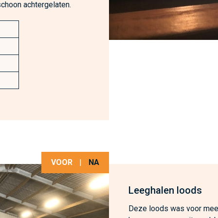
schoon achtergelaten.
VOOR
|
NA
Leeghalen loods
Deze loods was voor meer