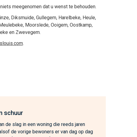
niets meegenomen dat u wenst te behouden.
inze
,
Diksmuide
,
Gullegem
,
Harelbeke
,
Heule
,
Meulebeke
,
Moorslede
,
Ooigem
,
Oostkamp
,
beke
en
Zwevegem
.
eslouis.com
.
n schuur
n de slag in een woning die reeds jaren
, alsof de vorige bewoners er van dag op dag