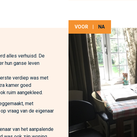
VOOR
|
NA
rd alles verhuisd. De
er hun ganse leven
eerste verdiep was met
tra kamer goed
ok ruim aangekleed.
eeggemaakt, met
 op vraag van de eigenaar
genaar van het aanpalende
jd was ook zijn woning