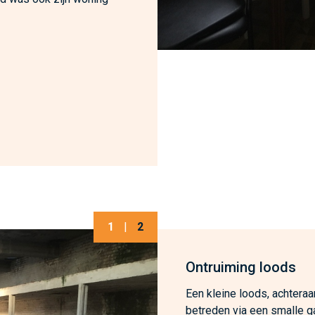
1
|
2
Ontruiming loods
Een kleine loods, achteraa
betreden via een smalle g