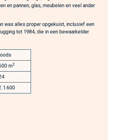
tten en pannen, glas, meubelen en veel ander
 was alles proper opgekuist, inclusief een
erugging tot 1984, die in een bewaarkelder
loods
2
600 m
24
€ 1.600