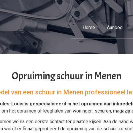
Home
Aanbod
Opruiming schuur in Menen
oedel van een schuur in Menen professioneel l
ules-Louis is gespecialiseerd in het
opruimen van inboedel
n om het
opruimen
of
leeghalen
van
woningen
,
schuren
,
magazijn
omen we na een eerste contact ter plaatse kijken. Aan de hand v
ordt er finaal geprobeerd de opruiming van de schuur zo snel en