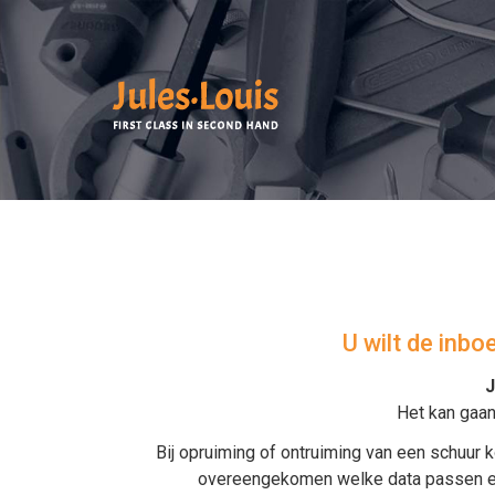
U wilt de inb
J
Het kan gaa
Bij
opruiming
of
ontruiming van een schuur
k
overeengekomen welke data passen en w