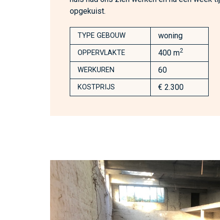
opgekuist.
woning
TYPE GEBOUW
2
400 m
OPPERVLAKTE
60
WERKUREN
€ 2.300
KOSTPRIJS