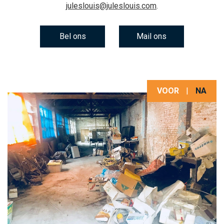
juleslouis@juleslouis.com
.
Bel ons
Mail ons
VOOR
|
NA