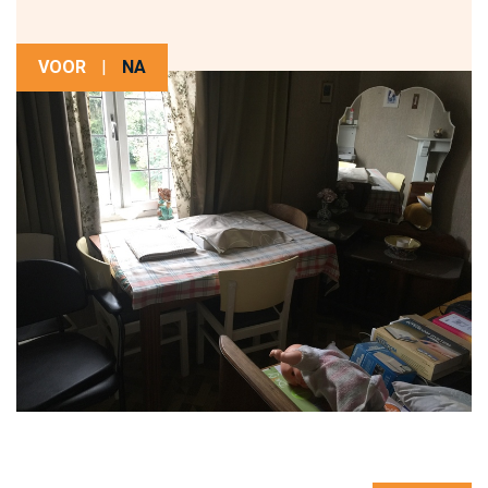
VOOR
|
NA