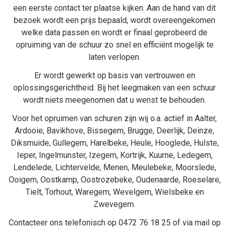
een eerste contact ter plaatse kijken. Aan de hand van dit
bezoek wordt een prijs bepaald, wordt overeengekomen
welke data passen en wordt er finaal geprobeerd de
opruiming van de schuur zo snel en efficiënt mogelijk te
laten verlopen.
Er wordt gewerkt op basis van vertrouwen en
oplossingsgerichtheid. Bij het
leegmaken van een schuur
wordt niets meegenomen dat u wenst te behouden.
Voor het opruimen van schuren zijn wij o.a. actief in
Aalter
,
Ardooie
,
Bavikhove
,
Bissegem
,
Brugge
,
Deerlijk
,
Deinze
,
Diksmuide
,
Gullegem
,
Harelbeke
,
Heule
,
Hooglede
,
Hulste
,
Ieper
,
Ingelmunster
,
Izegem
,
Kortrijk
,
Kuurne
,
Ledegem
,
Lendelede
,
Lichtervelde
,
Menen
,
Meulebeke
,
Moorslede
,
Ooigem
,
Oostkamp
,
Oostrozebeke
,
Oudenaarde
,
Roeselare
,
Tielt
,
Torhout
,
Waregem
,
Wevelgem
,
Wielsbeke
en
Zwevegem
.
Contacteer ons telefonisch op
0472 76 18 25
of via mail op