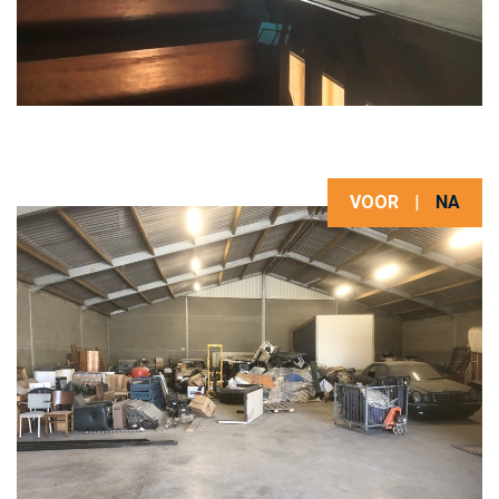
VOOR
|
NA