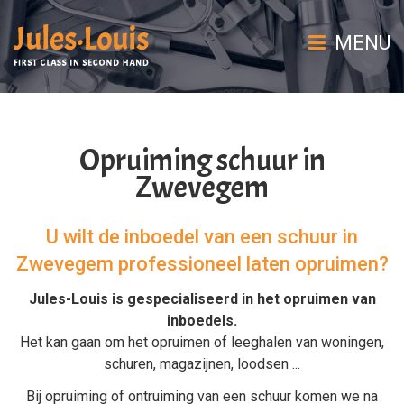
MENU
Opruiming schuur in
Zwevegem
U wilt de inboedel van een schuur in
Zwevegem professioneel laten opruimen?
Jules-Louis is gespecialiseerd in het
opruimen van
inboedels
.
Het kan gaan om het
opruimen
of
leeghalen
van
woningen
,
schuren
,
magazijnen
,
loodsen
...
Bij
opruiming
of
ontruiming van een schuur
komen we na