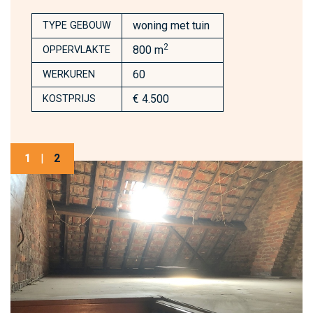
woning met tuin
TYPE GEBOUW
2
800 m
OPPERVLAKTE
60
WERKUREN
€ 4.500
KOSTPRIJS
1
|
2