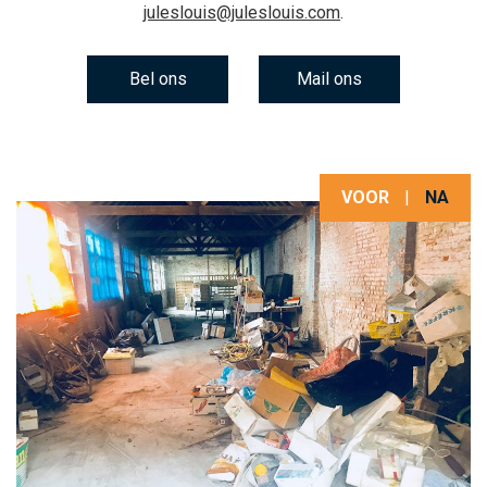
juleslouis@juleslouis.com
.
Bel ons
Mail ons
VOOR
|
NA