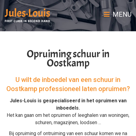
MENU
Opruiming schuur in
Oostkamp
U wilt de inboedel van een schuur in
Oostkamp professioneel laten opruimen?
Jules-Louis is gespecialiseerd in het
opruimen van
inboedels
.
Het kan gaan om het
opruimen
of
leeghalen
van
woningen
,
schuren
,
magazijnen
,
loodsen
...
Bij
opruiming
of
ontruiming van een schuur
komen we na