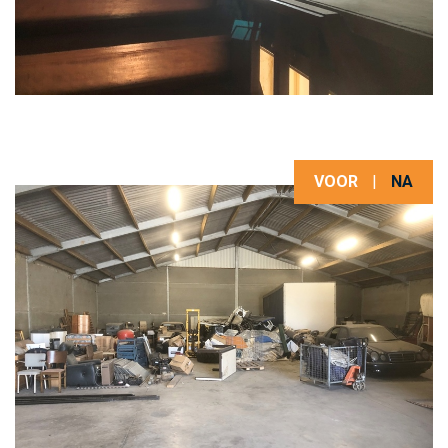
VOOR
|
NA