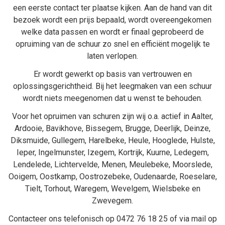
een eerste contact ter plaatse kijken. Aan de hand van dit
bezoek wordt een prijs bepaald, wordt overeengekomen
welke data passen en wordt er finaal geprobeerd de
opruiming van de schuur zo snel en efficiënt mogelijk te
laten verlopen.
Er wordt gewerkt op basis van vertrouwen en
oplossingsgerichtheid. Bij het
leegmaken van een schuur
wordt niets meegenomen dat u wenst te behouden.
Voor het opruimen van schuren zijn wij o.a. actief in
Aalter
,
Ardooie
,
Bavikhove
,
Bissegem
,
Brugge
,
Deerlijk
,
Deinze
,
Diksmuide
,
Gullegem
,
Harelbeke
,
Heule
,
Hooglede
,
Hulste
,
Ieper
,
Ingelmunster
,
Izegem
,
Kortrijk
,
Kuurne
,
Ledegem
,
Lendelede
,
Lichtervelde
,
Menen
,
Meulebeke
,
Moorslede
,
Ooigem
,
Oostkamp
,
Oostrozebeke
,
Oudenaarde
,
Roeselare
,
Tielt
,
Torhout
,
Waregem
,
Wevelgem
,
Wielsbeke
en
Zwevegem
.
Contacteer ons telefonisch op
0472 76 18 25
of via mail op