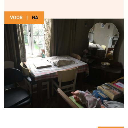
VOOR
|
NA