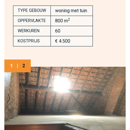
woning met tuin
TYPE GEBOUW
2
800 m
OPPERVLAKTE
60
WERKUREN
€ 4.500
KOSTPRIJS
1
|
2